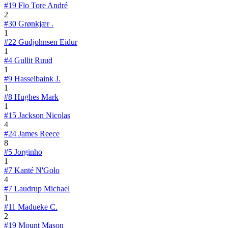
#19
Flo Tore André
2
#30
Grønkjær .
1
#22
Gudjohnsen Eidur
1
#4
Gullit Ruud
1
#9
Hasselbaink J.
1
#8
Hughes Mark
1
#15
Jackson Nicolas
4
#24
James Reece
8
#5
Jorginho
1
#7
Kanté N'Golo
4
#7
Laudrup Michael
1
#11
Madueke C.
2
#19
Mount Mason