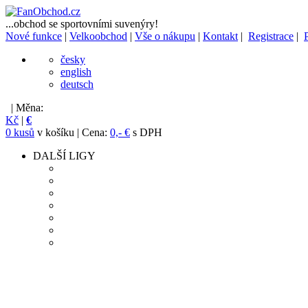
...obchod se sportovními suvenýry!
Nové funkce
|
Velkoobchod
|
Vše o nákupu
|
Kontakt
|
Registrace
|
česky
english
deutsch
| Měna:
Kč
|
€
0 kusů
v košíku | Cena:
0,- €
s DPH
DALŠÍ LIGY