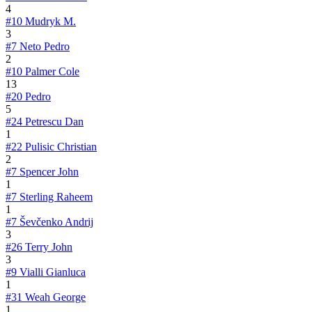
4
#10
Mudryk M.
3
#7
Neto Pedro
2
#10
Palmer Cole
13
#20
Pedro
5
#24
Petrescu Dan
1
#22
Pulisic Christian
2
#7
Spencer John
1
#7
Sterling Raheem
1
#7
Ševčenko Andrij
3
#26
Terry John
3
#9
Vialli Gianluca
1
#31
Weah George
1