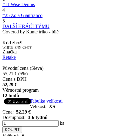
#11
Wise Dennis
4
#25
Zola Gianfranco
5
DALŠÍ HRÁČI TÝMU
Covered by Kante triko - bílé
Kód zboží
WHITE-PNN-6547P
Značka
Retake
Původní cena (Sleva)
55,21 €
(5%)
Cena s DPH
52,29 €
Věrnostní program
12 bodů
Tabulka velikostí
Velikost:
XS
Cena:
52,29 €
Dostupnost:
3-6 týdnů
ks
Velikost:
S