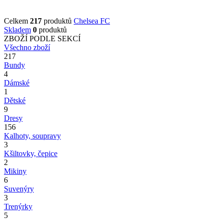
Celkem
217
produktů
Chelsea FC
Skladem
0
produktů
ZBOŽÍ PODLE SEKCÍ
Všechno zboží
217
Bundy
4
Dámské
1
Dětské
9
Dresy
156
Kalhoty, soupravy
3
Kšiltovky, čepice
2
Mikiny
6
Suvenýry
3
Trenýrky
5