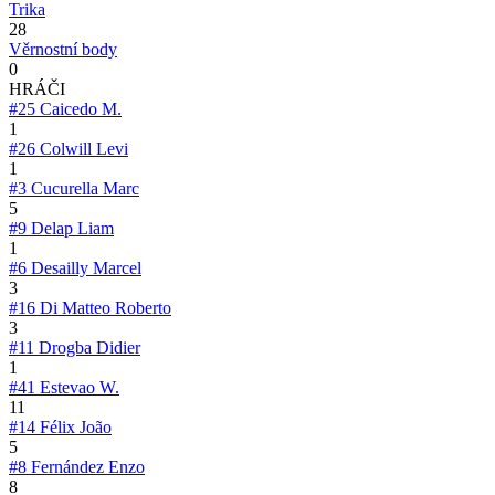
Trika
28
Věrnostní body
0
HRÁČI
#25
Caicedo M.
1
#26
Colwill Levi
1
#3
Cucurella Marc
5
#9
Delap Liam
1
#6
Desailly Marcel
3
#16
Di Matteo Roberto
3
#11
Drogba Didier
1
#41
Estevao W.
11
#14
Félix João
5
#8
Fernández Enzo
8