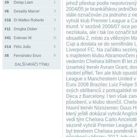
#9
Delap Liam
1
jehož přestup podle nepotvrzenýc
2004/05 je brankářskou jedničkou
#6
Desailly Marcel
3
stále označován za jednoho z ne
#16
Di Matteo Roberto
3
vyhrál klub Premier League a Car
triumf. V sezóně 2006/07 sice po
#11
Drogba Didier
1
nezískala, ale i tak lze označit
obsadila 2. místo za vítězným M
#41
Estevao W.
11
Cup a dostala se do semifinále L
#14
Félix João
5
Liverpool FC. Na začátku sezó
s majitelem klubu Abramovičem p
#8
Fernández Enzo
8
vedením Chelsea během tří let získ
DALŠÍ HRÁČI TÝMU
izraelský trenér Avram Grant, do
osobní přítel. Ten ale klub opus
League s Manchestrem United v
Euru 2008 Brazilec Luiz Felipe S
svých oblíbenců z portugalské re
Deca z Barcelony. I ten však z
působení, u klubu skončil. Chel
hlavní trenér Nizozemec Guus Hid
který ještě dokázal vyhrát Angl
vedl tým Chelsea Carlo Ancelotti,
sezoně vyhrál Premier League, 
byl trenérem Chelsea poměrně kr
působení v březnu 2012, kdy se