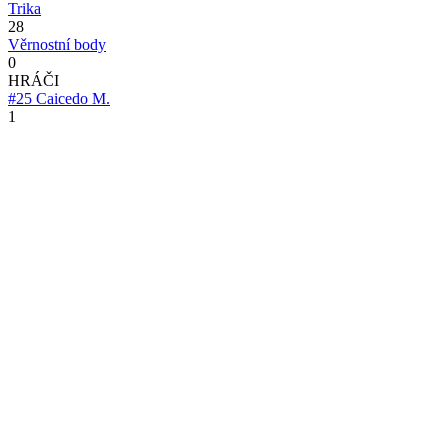
Trika
28
Věrnostní body
0
HRÁČI
#25
Caicedo M.
1
#26
Colwill Levi
1
#3
Cucurella Marc
5
#9
Delap Liam
1
#6
Desailly Marcel
3
#16
Di Matteo Roberto
3
#11
Drogba Didier
1
#41
Estevao W.
11
#14
Félix João
5
#8
Fernández Enzo
8