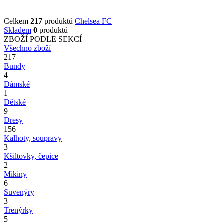
Celkem
217
produktů
Chelsea FC
Skladem
0
produktů
ZBOŽÍ PODLE SEKCÍ
Všechno zboží
217
Bundy
4
Dámské
1
Dětské
9
Dresy
156
Kalhoty, soupravy
3
Kšiltovky, čepice
2
Mikiny
6
Suvenýry
3
Trenýrky
5