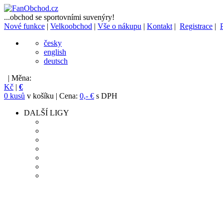
...obchod se sportovními suvenýry!
Nové funkce
|
Velkoobchod
|
Vše o nákupu
|
Kontakt
|
Registrace
|
česky
english
deutsch
| Měna:
Kč
|
€
0 kusů
v košíku | Cena:
0,- €
s DPH
DALŠÍ LIGY