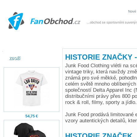
Nové 
...obchod se sportovními suvenýr
HISTORIE ZNAČKY -
ZBOŽÍ
Junk Food Clothing vlétli na s
vintage triky, která navždy změ
známá pro své měkké, pohodlné
celém světě mnoho oblíbených 
společností Delta Apparel Inc 
distribučními právy přes 800 p
rock & roll, filmy, sporty a jídlo.
Junk Food prodává limitované ed
54,75 €
vzory autentických detailů, kte
HISTORIE ZNAČEK