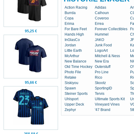
Action Racing
Adidas
An
Burrda
Calhoun
C
Copa
Coveroo
Cu
Erima
Errea
Fa
For Bare Feet
Forever Collectibles
Fr
95,25 €
Hands High
Hummel
Ch
InGlasCo
JAKO
JF
Jordan
Junk Food
K
Little Earth
LogoArt
Lo
McArthur
Mitchell & Ness
M
New Balance
New Era
N
Old Time Hockey
Outerstuff
OY
Photo File
Pro Line
P
Retake
Rico
Ri
95,66 €
Siskiyou
Skootz
So
Spawn
SportingID
Sp
Steiner Sports
Tervis
T
Uhlsport
Ultimate Sports Kit
U
Upper Deck
Vineyard Vines
V
Zephyr
'47 Brand
5t