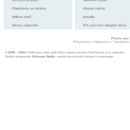
Věrnostní program
Sledování zásilky
Objednávky na zakázku
Historie značek
Velikost zboží
Aktuality
Názory zákazníků
NHL průvodce nákupem dresů
Prostor pro 
NHLportal.cz
|
Nbasket.cz
|
TopUbytko.
© 2008 – 2026
Publikování nebo další šíření obsahu serveru FanObchod.cz je zakázáno.
Stránky programuje
Eriksson Studio
- tvorba internetových stránek a webdesign