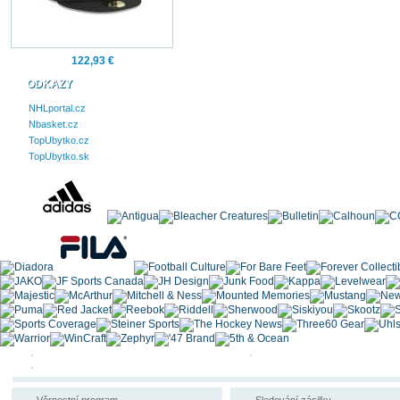
122,93 €
ODKAZY
NHLportal.cz
Nbasket.cz
TopUbytko.cz
TopUbytko.sk