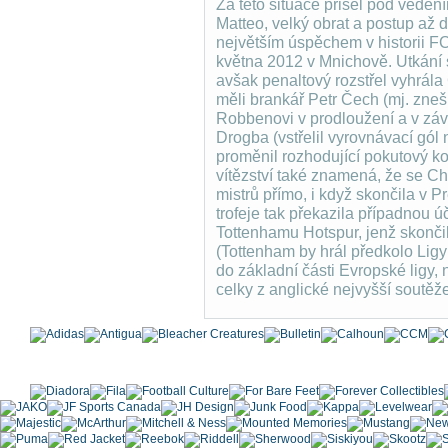
Za této situace přišel pod veden
Matteo, velký obrat a postup až
největším úspěchem v historii FC
května 2012 v Mnichově. Utkání 
avšak penaltový rozstřel vyhrála
měli brankář Petr Čech (mj. zne
Robbenovi v prodloužení a v závě
Drogba (vstřelil vyrovnávací gól
proměnil rozhodující pokutový k
vítězství také znamená, že se Ch
mistrů přímo, i když skončila v 
trofeje tak překazila případnou 
Tottenhamu Hotspur, jenž skonči
(Tottenham by hrál předkolo Ligy
do základní části Evropské ligy
celky z anglické nejvyšší soutěže