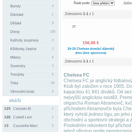
Řadit podle:
Způso
Bundy
4
Zobrazeno
1-1
z 1
Dámské
1
Dětské
9
37
Dresy
156
Kalhoty, soupravy
3
156,98 €
Kšiltovky, čepice
2
24-25 Chelsea domácí dámský
dres (bez sponzora)
Mikiny
6
Zobrazeno
1-1
z 1
Suvenýry
3
Trenýrky
5
Chelsea FC
Chelsea FC je anglický fotbalový
Trika
28
Klub byl založen v roce 1905. D
kapacitou 41 841 diváků. Od sez
Věrnostní body
0
nejvyšší anglickou soutěž, Premi
HRÁČI
oligarcha Roman Abramovič, kvůl
příchodem Abramoviče byla Che
#25
Caicedo M.
1
který vyhrál jednou ligu, po jeh
#26
Colwill Levi
1
obchodní a sportovní strategii a 
Posledním rekordem byl příchod
#3
Cucurella Marc
5
jehož přestup podle nepotvrzenýc