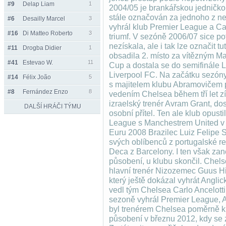
#9
Delap Liam
1
2004/05 je brankářskou jedničkou
stále označován za jednoho z ne
#6
Desailly Marcel
3
vyhrál klub Premier League a Car
#16
Di Matteo Roberto
3
triumf. V sezóně 2006/07 sice po
nezískala, ale i tak lze označit
#11
Drogba Didier
1
obsadila 2. místo za vítězným M
#41
Estevao W.
11
Cup a dostala se do semifinále L
Liverpool FC. Na začátku sezó
#14
Félix João
5
s majitelem klubu Abramovičem p
#8
Fernández Enzo
8
vedením Chelsea během tří let získ
izraelský trenér Avram Grant, do
DALŠÍ HRÁČI TÝMU
osobní přítel. Ten ale klub opus
League s Manchestrem United v
Euru 2008 Brazilec Luiz Felipe S
svých oblíbenců z portugalské re
Deca z Barcelony. I ten však z
působení, u klubu skončil. Chel
hlavní trenér Nizozemec Guus Hid
který ještě dokázal vyhrát Angl
vedl tým Chelsea Carlo Ancelotti,
sezoně vyhrál Premier League, 
byl trenérem Chelsea poměrně kr
působení v březnu 2012, kdy se