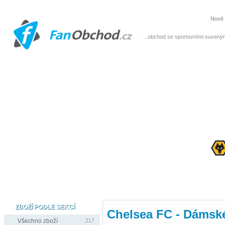
Nové 
...obchod se sportovními suvenýr
ZBOŽÍ PODLE SEKCÍ
Chelsea FC - Dámsk
Všechno zboží
217