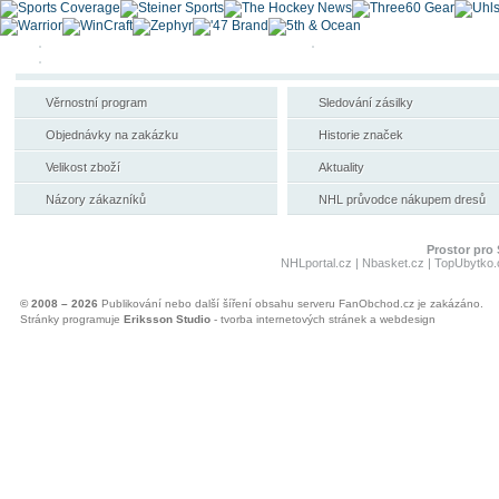
Věrnostní program
Sledování zásilky
Objednávky na zakázku
Historie značek
Velikost zboží
Aktuality
Názory zákazníků
NHL průvodce nákupem dresů
Prostor pro 
NHLportal.cz
|
Nbasket.cz
|
TopUbytko.
© 2008 – 2026
Publikování nebo další šíření obsahu serveru FanObchod.cz je zakázáno.
Stránky programuje
Eriksson Studio
- tvorba internetových stránek a webdesign