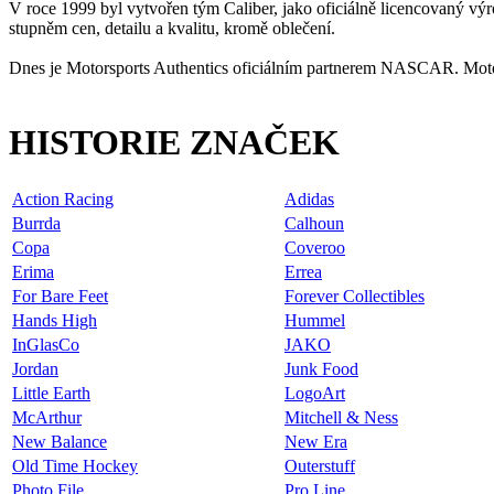
V roce 1999 byl vytvořen tým Caliber, jako oficiálně licencovaný vý
stupněm cen, detailu a kvalitu, kromě oblečení.
Dnes je Motorsports Authentics oficiálním partnerem NASCAR. Motor
HISTORIE ZNAČEK
Action Racing
Adidas
Burrda
Calhoun
Copa
Coveroo
Erima
Errea
For Bare Feet
Forever Collectibles
Hands High
Hummel
InGlasCo
JAKO
Jordan
Junk Food
Little Earth
LogoArt
McArthur
Mitchell & Ness
New Balance
New Era
Old Time Hockey
Outerstuff
Photo File
Pro Line