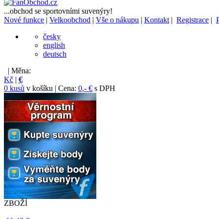
...obchod se sportovními suvenýry!
Nové funkce
|
Velkoobchod
|
Vše o nákupu
|
Kontakt
|
Registrace
|
česky
english
deutsch
| Měna:
Kč
|
€
0 kusů
v košíku | Cena:
0,- €
s DPH
ZBOŽÍ