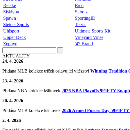
Retake
Rico
Siskiyou
Skootz
Spawn
SportingID
Steiner Sports
Tervis
Uhlsport
Ultimate Sports Kit
Upper Deck
Vineyard Vines
Zephyr
'47 Brand
AKTUALITY
24. 4. 2026
Přidána MLB kolekce triček oslavující vítězství
Winning Tradition 
23. 4. 2026
Přidána NBA kolekce kšiltovek
2026 NBA Playoffs 9FIFTY Snap
20. 4. 2026
Přidána MLB kolekce kšiltovek
2026 Armed Forces Day 59FIFTY 
2. 4. 2026