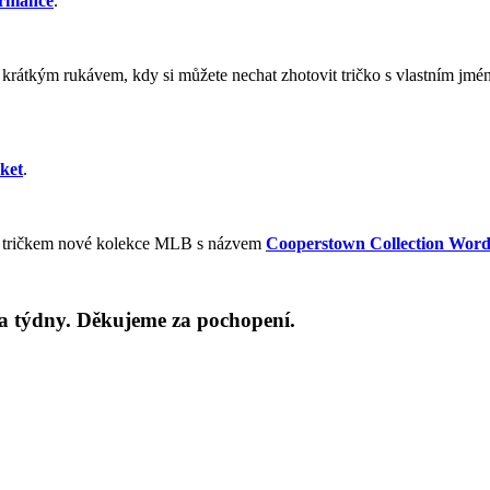
ormance
.
rátkým rukávem, kdy si můžete nechat zhotovit tričko s vlastním jméne
ket
.
 s tričkem nové kolekce MLB s názvem
Cooperstown Collection Wor
va týdny. Děkujeme za pochopení.