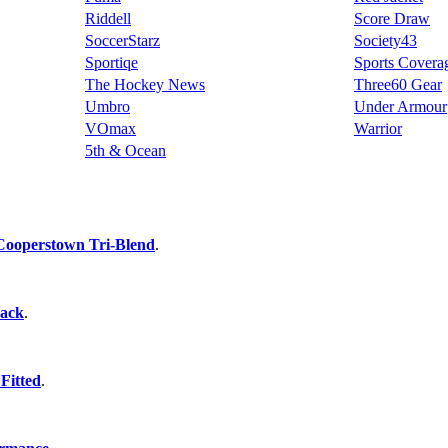
Riddell
Score Draw
SoccerStarz
Society43
Sportiqe
Sports Covera
The Hockey News
Three60 Gear
Umbro
Under Armour
VOmax
Warrior
5th & Ocean
Cooperstown Tri-Blend
.
back
.
Fitted
.