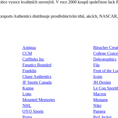
robce vysoce kvalitních suvenýrů. V roce 2000 koupil společnost Jack
sports Authentics distribuuje prostřednictvím trhů, akcích, NASCAR
Antigua
Bleacher Creat
CCM
College Conce
Cufflinks Inc
Dekographics
Fanatics Branded
Fila
Franklin
Fruit of the L
Chase Authentics
Icons
JF Sports Canada
JH Design
Kappa
Le Coq Sporti
Lotto
Macron
Mounted Memories
Mustang
NHL
Nike
OYO Sports
Pangea
Puma
Red Jacket