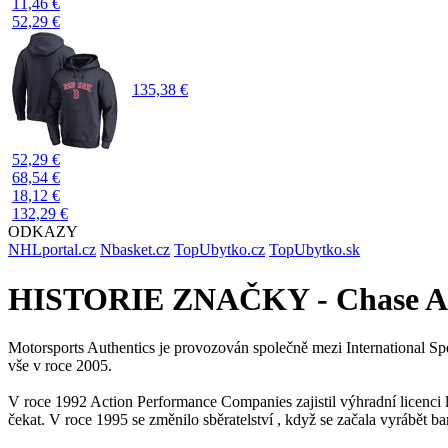
11,46 €
52,29 €
135,38 €
52,29 €
68,54 €
18,12 €
132,29 €
ODKAZY
NHLportal.cz
Nbasket.cz
TopUbytko.cz
TopUbytko.sk
HISTORIE ZNAČKY - Chase Au
Motorsports Authentics je provozován společně mezi International 
vše v roce 2005.
V roce 1992 Action Performance Companies zajistil výhradní licenci
čekat. V roce 1995 se změnilo sběratelství , když se začala vyrábět 