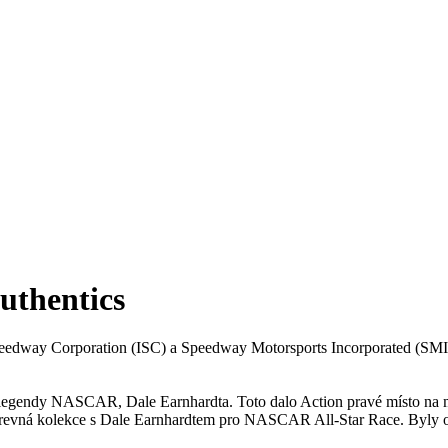
thentics
Speedway Corporation (ISC) a Speedway Motorsports Incorporated (SMI)
 legendy NASCAR, Dale Earnhardta. Toto dalo Action pravé místo na ma
barevná kolekce s Dale Earnhardtem pro NASCAR All-Star Race. Byly ohl