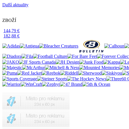
Další aktuality
ZBOŽÍ
144,79 €
182,88 €