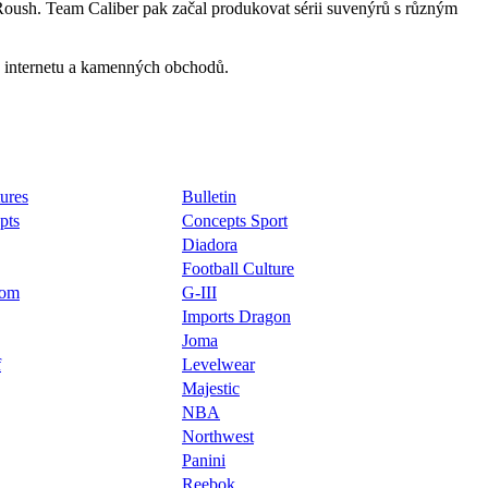
 Roush. Team Caliber pak začal produkovat sérii suvenýrů s různým
, internetu a kamenných obchodů.
ures
Bulletin
pts
Concepts Sport
Diadora
Football Culture
oom
G-III
Imports Dragon
Joma
f
Levelwear
Majestic
NBA
Northwest
Panini
Reebok