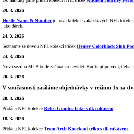
Do nabídky jsme přidali kolekci NHL triček
Anthem Journey Perf
29. 3. 2026
Hustle Name & Number
je nová kolekce zakázkových NFL triček s k
jako dárek.
24. 3. 2026
Seznamte se novou NFL kolekcí triček
Henley Colorblock Slub Poc
24. 3. 2026
Nová sezóna MLB bude začínat co nevidět. Buďte připraveni, třeba
20. 3. 2026
V současnosti zasíláme objednávky v režimu 1x za d
20. 3. 2026
Přidána NFL kolekce
Retro Graphic triko s dl. rukávem
.
18. 3. 2026
Přidána NFL kolekce
Team Arch Knockout triko s dl. rukávem
.