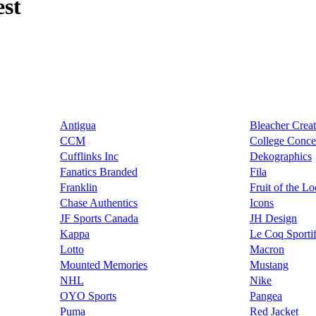
st
Antigua
Bleacher Creat
CCM
College Conce
Cufflinks Inc
Dekographics
Fanatics Branded
Fila
Franklin
Fruit of the L
Chase Authentics
Icons
JF Sports Canada
JH Design
Kappa
Le Coq Sporti
Lotto
Macron
Mounted Memories
Mustang
NHL
Nike
OYO Sports
Pangea
Puma
Red Jacket