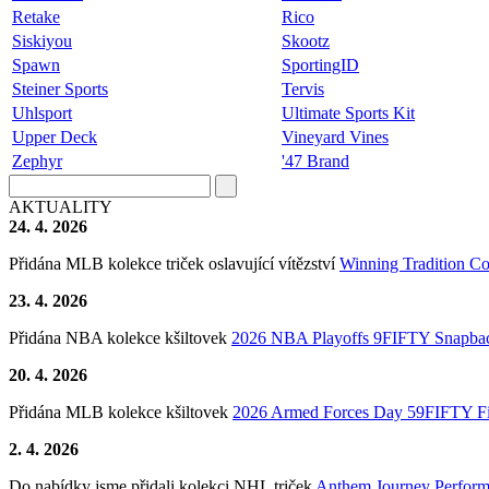
Retake
Rico
Siskiyou
Skootz
Spawn
SportingID
Steiner Sports
Tervis
Uhlsport
Ultimate Sports Kit
Upper Deck
Vineyard Vines
Zephyr
'47 Brand
AKTUALITY
24. 4. 2026
Přidána MLB kolekce triček oslavující vítězství
Winning Tradition C
23. 4. 2026
Přidána NBA kolekce kšiltovek
2026 NBA Playoffs 9FIFTY Snapba
20. 4. 2026
Přidána MLB kolekce kšiltovek
2026 Armed Forces Day 59FIFTY Fi
2. 4. 2026
Do nabídky jsme přidali kolekci NHL triček
Anthem Journey Perfor