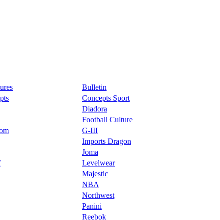
ures
Bulletin
pts
Concepts Sport
Diadora
Football Culture
oom
G-III
Imports Dragon
Joma
f
Levelwear
Majestic
NBA
Northwest
Panini
Reebok