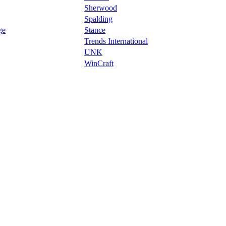
Sherwood
Spalding
ge
Stance
Trends International
UNK
WinCraft