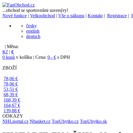
...obchod se sportovními suvenýry!
Nové funkce
|
Velkoobchod
|
Vše o nákupu
|
Kontakt
|
Registrace
|
česky
english
deutsch
| Měna:
Kč
|
€
0 kusů
v košíku | Cena:
0,- €
s DPH
ZBOŽÍ
78,06 €
78,06 €
53,51 €
68,39 €
168,39 €
164,67 €
139,88 €
ODKAZY
NHLportal.cz
Nbasket.cz
TopUbytko.cz
TopUbytko.sk