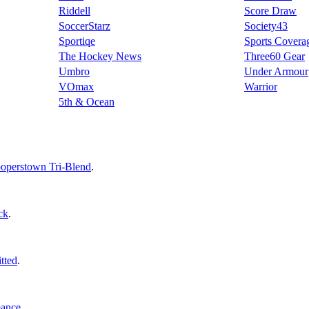
Riddell
Score Draw
SoccerStarz
Society43
Sportiqe
Sports Covera
The Hockey News
Three60 Gear
Umbro
Under Armour
VOmax
Warrior
5th & Ocean
ooperstown Tri-Blend
.
ck
.
tted
.
mance
.