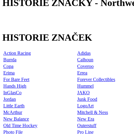
HISTORIE ZNAČKY - Northwe
HISTORIE ZNAČEK
Action Racing
Adidas
Burrda
Calhoun
Copa
Coveroo
Erima
Errea
For Bare Feet
Forever Collectibles
Hands High
Hummel
InGlasCo
JAKO
Jordan
Junk Food
Little Earth
LogoArt
McArthur
Mitchell & Ness
New Balance
New Era
Old Time Hockey
Outerstuff
Photo File
Pro Line