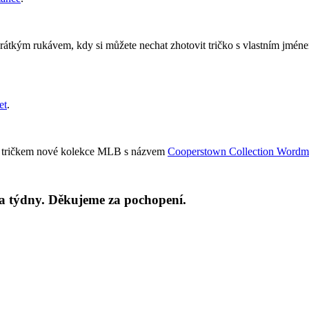
tkým rukávem, kdy si můžete nechat zhotovit tričko s vlastním jménem 
et
.
 s tričkem nové kolekce MLB s názvem
Cooperstown Collection Wordm
va týdny. Děkujeme za pochopení.