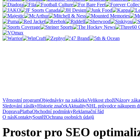
Věrnostní program
Objednávky na zakázku
Velikost zboží
Názory zák
Sledování zásilky
Historie značek
Aktuality
NHL průvodce nákupem d
Doprava
Platba
Obchodní podmínky
Reklamační řád
O nás
Kontakty
Soutěž
Ochrana osobních údajů
Prostor pro SEO optimaliz