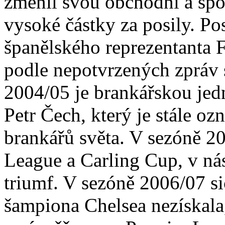
změnil svou obchodní a spor
vysoké částky za posily. P
španělského reprezentanta F
podle nepotvrzených zpráv s
2004/05 je brankářskou jed
Petr Čech, který je stále o
brankářů světa. V sezóně 2
League a Carling Cup, v nás
triumf. V sezóně 2006/07 sic
šampiona Chelsea nezískala, 