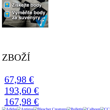
ZBOŽÍ
67,98 €
193,60 €
167,98 €