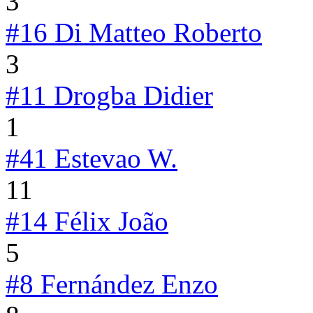
3
#16
Di Matteo Roberto
3
#11
Drogba Didier
1
#41
Estevao W.
11
#14
Félix João
5
#8
Fernández Enzo