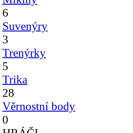
6
Suvenýry
3
Trenýrky
5
Trika
28
Věrnostní body
0
HRÁČI