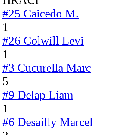
#25
Caicedo M.
1
#26
Colwill Levi
1
#3
Cucurella Marc
5
#9
Delap Liam
1
#6
Desailly Marcel