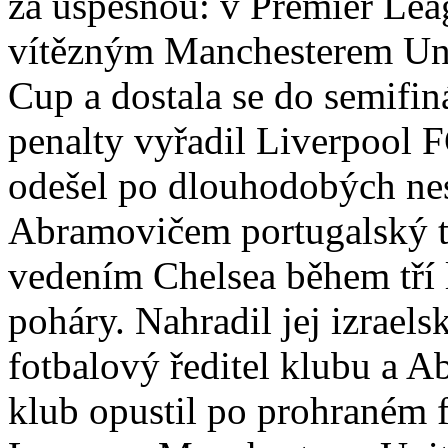
za úspěšnou: v Premier Leag
vítězným Manchesterem Uni
Cup a dostala se do semifin
penalty vyřadil Liverpool 
odešel po dlouhodobých ne
Abramovičem portugalský t
vedením Chelsea během tří le
poháry. Nahradil jej izrael
fotbalový ředitel klubu a A
klub opustil po prohraném