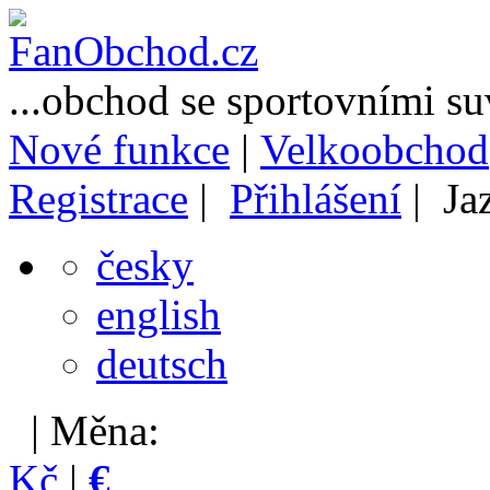
...obchod se sportovními s
Nové funkce
|
Velkoobchod
Registrace
|
Přihlášení
| Ja
česky
english
deutsch
| Měna:
Kč
|
€