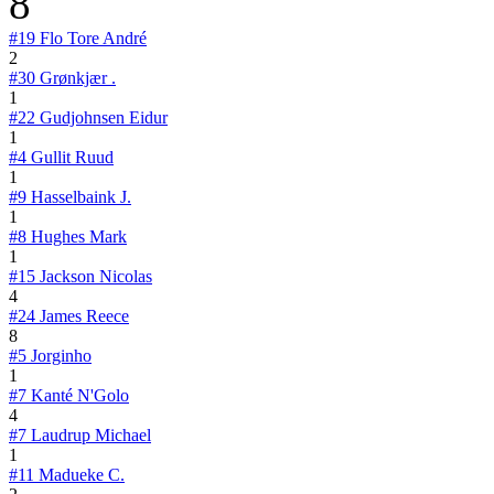
8
#19
Flo Tore André
2
#30
Grønkjær .
1
#22
Gudjohnsen Eidur
1
#4
Gullit Ruud
1
#9
Hasselbaink J.
1
#8
Hughes Mark
1
#15
Jackson Nicolas
4
#24
James Reece
8
#5
Jorginho
1
#7
Kanté N'Golo
4
#7
Laudrup Michael
1
#11
Madueke C.