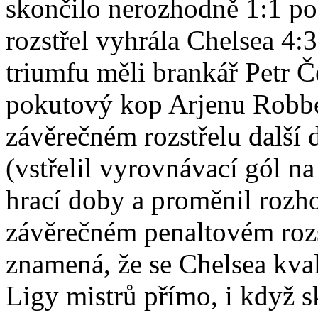
skončilo nerozhodně 1:1 po
rozstřel vyhrála Chelsea 4:
triumfu měli brankář Petr Č
pokutový kop Arjenu Robbe
závěrečném rozstřelu další 
(vstřelil vyrovnávací gól n
hrací doby a proměnil rozh
závěrečném penaltovém rozst
znamená, že se Chelsea kva
Ligy mistrů přímo, i když s