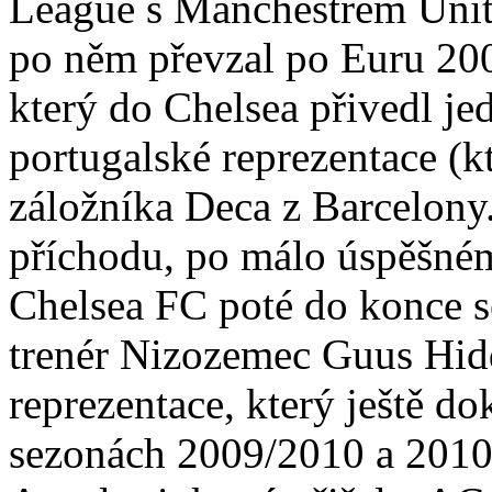
League s Manchestrem Unit
po něm převzal po Euru 200
který do Chelsea přivedl je
portugalské reprezentace (k
záložníka Deca z Barcelony
příchodu, po málo úspěšném
Chelsea FC poté do konce s
trenér Nizozemec Guus Hidd
reprezentace, který ještě d
sezonách 2009/2010 a 2010