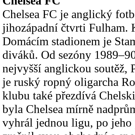
Chelsea FC
Chelsea FC je anglický fot
jihozápadní čtvrti Fulham. 
Domácím stadionem je Stam
diváků. Od sezóny 1989–90 
nejvyšší anglickou soutěž,
je ruský ropný oligarcha 
klubu také přezdívá Chelsk
byla Chelsea mírně nadprů
vyhrál jednou ligu, po jeho