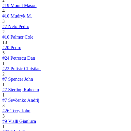
2
#19
Mount Mason
4
#10
Mudryk M.
3
#7
Neto Pedro
2
#10
Palmer Cole
13
#20
Pedro
5
#24
Petrescu Dan
1
#22
Pulisic Christian
2
#7
Spencer John
1
#7
Sterling Raheem
1
#7
Ševčenko Andrij
3
#26
Terry John
3
#9
Vialli Gianluca
1