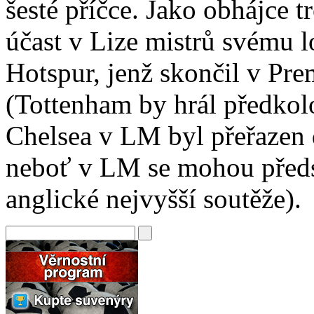
šesté příčce. Jako obhájce t
účast v Lize mistrů svému 
Hotspur, jenž skončil v Pre
(Tottenham by hrál předkolo
Chelsea v LM byl přeřazen d
neboť v LM se mohou předs
anglické nejvyšší soutěže).