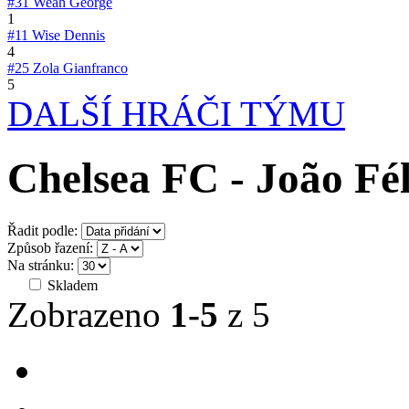
#31
Weah George
1
#11
Wise Dennis
4
#25
Zola Gianfranco
5
DALŠÍ HRÁČI TÝMU
Chelsea FC - João Fél
Řadit podle:
Způsob řazení:
Na stránku:
Skladem
Zobrazeno
1-5
z 5