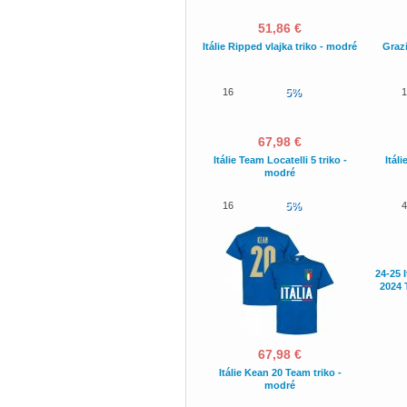
51,86 €
Itálie Ripped vlajka triko - modré
Grazi
16
5%
1
67,98 €
Itálie Team Locatelli 5 triko -
Itál
modré
16
5%
4
24-25 
2024 
67,98 €
Itálie Kean 20 Team triko -
modré