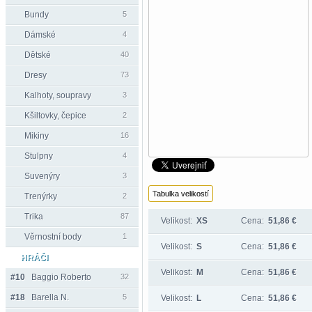
Bundy
5
Dámské
4
Dětské
40
Dresy
73
Kalhoty, soupravy
3
Kšiltovky, čepice
2
Mikiny
16
Stulpny
4
Suvenýry
3
Tabulka velikostí
Trenýrky
2
Trika
87
Velikost:
XS
Cena:
51,86 €
Věrnostní body
1
Velikost:
S
Cena:
51,86 €
HRÁČI
Velikost:
M
Cena:
51,86 €
#10
Baggio Roberto
32
#18
Barella N.
5
Velikost:
L
Cena:
51,86 €