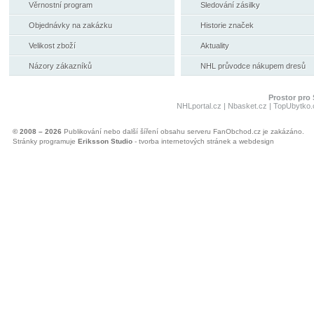
Věrnostní program
Sledování zásilky
Objednávky na zakázku
Historie značek
Velikost zboží
Aktuality
Názory zákazníků
NHL průvodce nákupem dresů
Prostor pro 
NHLportal.cz
|
Nbasket.cz
|
TopUbytko.
© 2008 – 2026
Publikování nebo další šíření obsahu serveru FanObchod.cz je zakázáno.
Stránky programuje
Eriksson Studio
- tvorba internetových stránek a webdesign