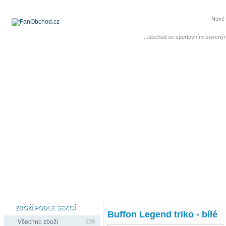
Nové 
...obchod se sportovními suvenýr
ZBOŽÍ PODLE SEKCÍ
Buffon Legend triko - bílé
Všechno zboží
239