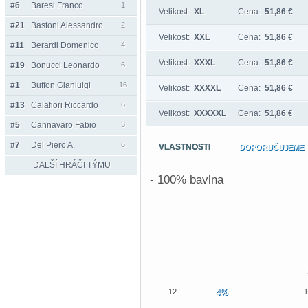
#6
Baresi Franco
1
Velikost:
XL
Cena:
51,86 €
#21
Bastoni Alessandro
2
Velikost:
XXL
Cena:
51,86 €
#11
Berardi Domenico
4
Velikost:
XXXL
Cena:
51,86 €
#19
Bonucci Leonardo
6
#1
Buffon Gianluigi
16
Velikost:
XXXXL
Cena:
51,86 €
#13
Calafiori Riccardo
6
Velikost:
XXXXXL
Cena:
51,86 €
#5
Cannavaro Fabio
3
#7
Del Piero A.
6
VLASTNOSTI
DOPORUČUJEME
DALŠÍ HRÁČI TÝMU
- 100% bavlna
12
4%
1