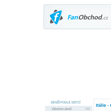
ZBOŽÍ PODLE SEKCÍ
Itálie 
Všechno zboží
239