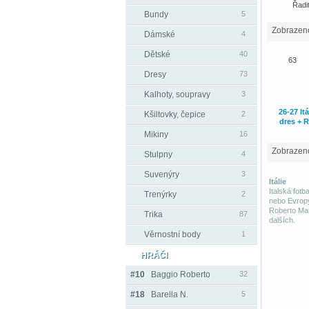
Řadit
Bundy
5
Zobraze
Dámské
4
Dětské
40
63
Dresy
73
Kalhoty, soupravy
3
26-27 It
Kšiltovky, čepice
2
dres + R
Mikiny
16
Zobraze
Stulpny
4
Suvenýry
3
Itálie
Italská fotb
Trenýrky
2
nebo Evropy
Roberto Manc
Trika
87
dalších.
Věrnostní body
1
HRÁČI
#10
Baggio Roberto
32
#18
Barella N.
5