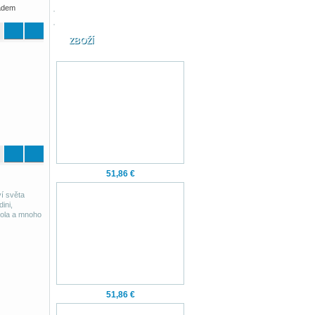
adem
ZBOŽÍ
51,86 €
ví světa
ini,
 Zola a mnoho
51,86 €