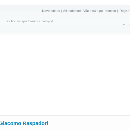
Nové funkce
|
Velkoobchod
|
Vše o nákupu
|
Kontakt
|
Regist
...obchod se sportovními suvenýry!
- Giacomo Raspadori