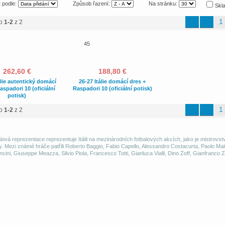
 podle:
Způsob řazení:
Na stránku:
Skl
1
no
1-2
z 2
45
262,60 €
188,80 €
álie autentický domácí
26-27 Itálie domácí dres +
aspadori 10 (oficiální
Raspadori 10 (oficiální potisk)
potisk)
1
no
1-2
z 2
alová reprezentace reprezentuje Itálii na mezinárodních fotbalových akcích, jako je mistrovst
. Mezi známé hráče patřili Roberto Baggio, Fabio Capello, Alessandro Costacurta, Paolo Mald
ini, Giuseppe Meazza, Silvio Piola, Francesco Totti, Gianluca Vialli, Dino Zoff, Gianfranco