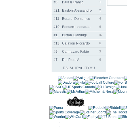
#6
Baresi Franco
1
#21
Bastoni Alessandro
2
#11
Berardi Domenico
4
#19
Bonucci Leonardo
6
#1
Buffon Gianluigi
16
#13
Calafiori Riccardo
6
#5
Cannavaro Fabio
3
#7
Del Piero A.
6
DALŠÍ HRÁČI TÝMU