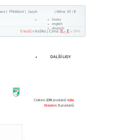
race
|
Přihlášení
| Jazyk:
| Měna:
Kč
|
€
česky
english
deutsch
0,- €
0 kusů
v košíku | Cena:
s DPH
DALŠÍ LIGY
Celkem
239
produktů
Itálie
Skladem
3
produktů