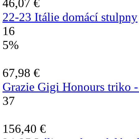
46,07 €
22-23 Itálie domácí stulpny
16
5%
67,98 €
Grazie Gigi Honours triko -
37
156,40 €