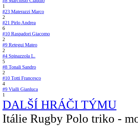
#8
Marchisio Claudio
1
#23
Materazzi Marco
2
#21
Pirlo Andrea
6
#10
Raspadori Giacomo
2
#9
Retegui Mateo
2
#4
Spinazzola L.
5
#8
Tonali Sandro
2
#10
Totti Francesco
4
#9
Vialli Gianluca
1
DALŠÍ HRÁČI TÝMU
Itálie Rugby Polo triko - m