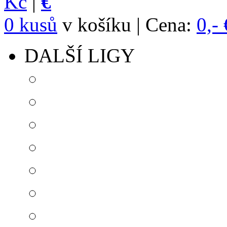
Kč
|
€
0 kusů
v košíku | Cena:
0,- 
DALŠÍ LIGY