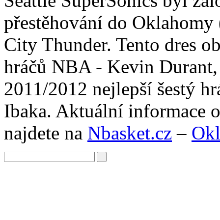
Seattle SuperSonics byl za
přestěhování do Oklahomy 
City Thunder. Tento dres o
hráčů NBA - Kevin Durant, 
2011/2012 nejlepší šestý h
Ibaka. Aktuální informace
najdete na
Nbasket.cz
–
Okl