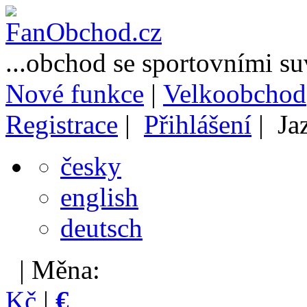
...obchod se sportovními s
Nové funkce
|
Velkoobchod
Registrace
|
Přihlášení
| Ja
česky
english
deutsch
| Měna:
Kč
|
€