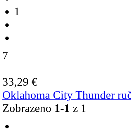
1
7
33,29 €
Oklahoma City Thunder ruč
Zobrazeno
1-1
z 1