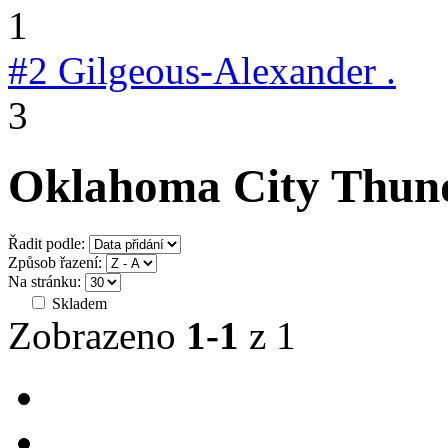
1
#2
Gilgeous-Alexander .
3
Oklahoma City Thund
Řadit podle:
Způsob řazení:
Na stránku:
Skladem
Zobrazeno
1-1
z 1