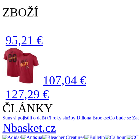
ZBOŽÍ
95,21 €
107,04 €
127,29 €
ČLÁNKY
Suns si pojistili o další tři roky služby Dillona Brookse
Co bude se Z
Nbasket.cz