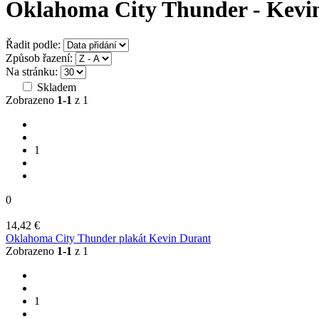
Oklahoma City Thunder - Kevi
Řadit podle:
Způsob řazení:
Na stránku:
Skladem
Zobrazeno
1-1
z 1
1
0
14,42 €
Oklahoma City Thunder plakát Kevin Durant
Zobrazeno
1-1
z 1
1