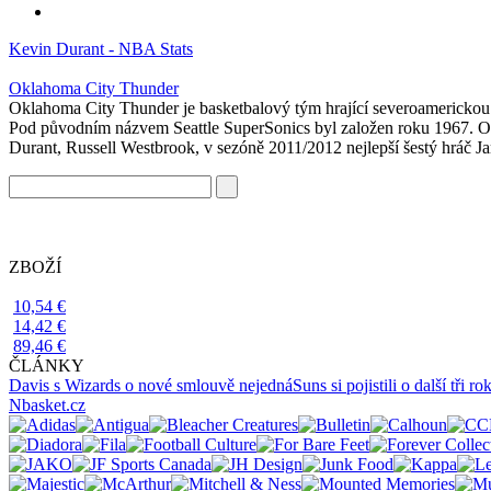
Kevin Durant - NBA Stats
Oklahoma City Thunder
Oklahoma City Thunder je basketbalový tým hrající severoamerickou 
Pod původním názvem Seattle SuperSonics byl založen roku 1967. 
Durant, Russell Westbrook, v sezóně 2011/2012 nejlepší šestý hráč
ZBOŽÍ
10,54 €
14,42 €
89,46 €
ČLÁNKY
Davis s Wizards o nové smlouvě nejedná
Suns si pojistili o další tři 
Nbasket.cz