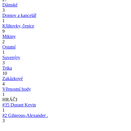
Dámské
3
Domov a kancelář
1
Kšiltovky, čepice
9
Mikiny
2
Ostatní
1
Suvenýry
3
Trika
10
Zakázkové
4
Věrnostní body
1
HRÁČI
#35
Durant Kevin
1
#2
Gilgeous-Alexander .
3