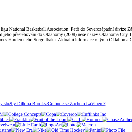
ligu National Basketball Association. Patří do Severozápadní divize
Od jeho přestěhování do Oklahomy (2008) nese název Oklahoma City T
 James Harden nebo Serge Ibaka. Aktuální informace o týmu Oklahoma 
roky služby Dillona Brookse
Co bude se Zachem LaVinem?