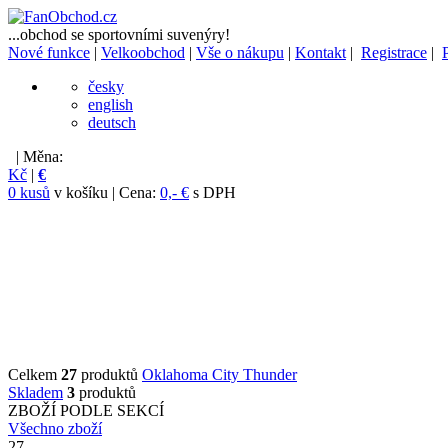
...obchod se sportovními suvenýry!
Nové funkce
|
Velkoobchod
|
Vše o nákupu
|
Kontakt
|
Registrace
|
česky
english
deutsch
| Měna:
Kč
|
€
0 kusů
v košíku | Cena:
0,- €
s DPH
Celkem
27
produktů
Oklahoma City Thunder
Skladem
3
produktů
ZBOŽÍ PODLE SEKCÍ
Všechno zboží
27