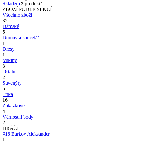
Skladem
2
produktů
ZBOŽÍ PODLE SEKCÍ
Všechno zboží
32
Dámské
5
Domov a kancelář
1
Dresy
1
Mikiny
3
Ostatní
2
Suvenýry
5
Trika
16
Zakázkové
4
Věrnostní body
2
HRÁČI
#16
Barkov Aleksander
1