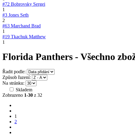
#72
Bobrovsky Sergei
1
#3
Jones Seth
2
#63
Marchand Brad
1
#19
Tkachuk Matthew
1
Florida Panthers - Všechno zbož
Řadit podle:
Způsob řazení:
Na stránku:
Skladem
Zobrazeno
1-30
z 32
1
2