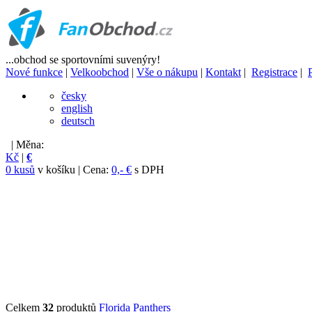
...obchod se sportovními suvenýry!
Nové funkce
|
Velkoobchod
|
Vše o nákupu
|
Kontakt
|
Registrace
|
česky
english
deutsch
| Měna:
Kč
|
€
0 kusů
v košíku | Cena:
0,- €
s DPH
Celkem
32
produktů
Florida Panthers