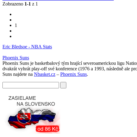
Zobrazeno
1-1
z 1
1
Eric Bledsoe - NBA Stats
Phoenix Suns
Phoenix Suns je basketbalový tým hrající severoamerickou ligu Natio
dvakrát vyhrát play-off své konference (1976 a 1993, následně ale pr
Suns najdete na
Nbasket.cz
–
Phoenix Suns
.