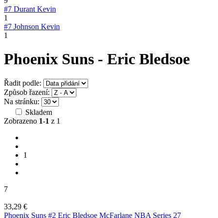
9
#7
Durant Kevin
1
#7
Johnson Kevin
1
Phoenix Suns - Eric Bledsoe
Řadit podle:
Způsob řazení:
Na stránku:
Skladem
Zobrazeno
1-1
z 1
1
7
33,29 €
Phoenix Suns #2 Eric Bledsoe McFarlane NBA Series 27