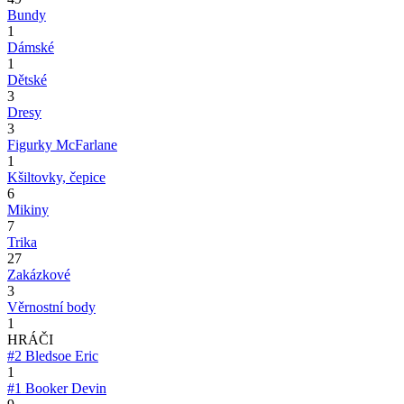
Bundy
1
Dámské
1
Dětské
3
Dresy
3
Figurky McFarlane
1
Kšiltovky, čepice
6
Mikiny
7
Trika
27
Zakázkové
3
Věrnostní body
1
HRÁČI
#2
Bledsoe Eric
1
#1
Booker Devin