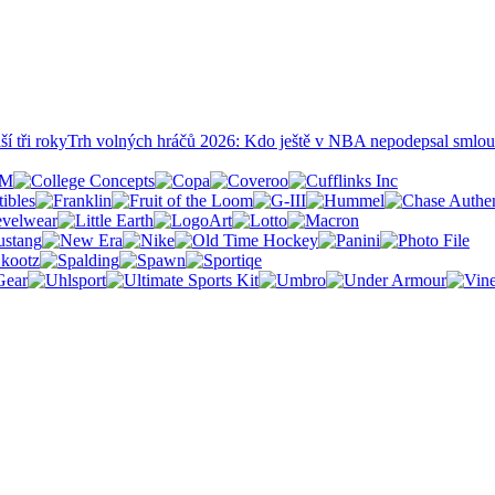
ší tři roky
Trh volných hráčů 2026: Kdo ještě v NBA nepodepsal smlo