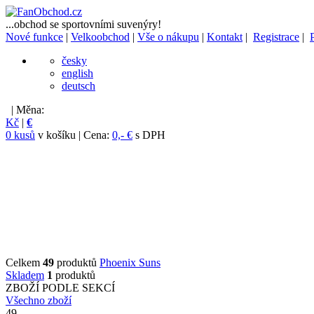
...obchod se sportovními suvenýry!
Nové funkce
|
Velkoobchod
|
Vše o nákupu
|
Kontakt
|
Registrace
|
česky
english
deutsch
| Měna:
Kč
|
€
0 kusů
v košíku | Cena:
0,- €
s DPH
Celkem
49
produktů
Phoenix Suns
Skladem
1
produktů
ZBOŽÍ PODLE SEKCÍ
Všechno zboží
49