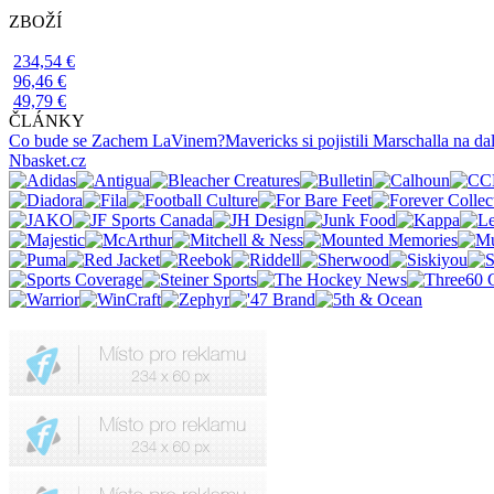
ZBOŽÍ
234,54 €
96,46 €
49,79 €
ČLÁNKY
Co bude se Zachem LaVinem?
Mavericks si pojistili Marschalla na dal
Nbasket.cz