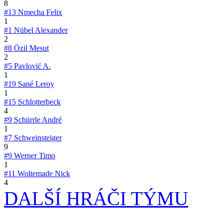
8
#13
Nmecha Felix
1
#1
Nübel Alexander
2
#8
Özil Mesut
2
#5
Pavlović A.
1
#19
Sané Leroy
1
#15
Schlotterbeck
4
#9
Schürrle André
1
#7
Schweinsteiger
9
#9
Werner Timo
1
#11
Woltemade Nick
4
DALŠÍ HRÁČI TÝMU