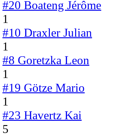
#20
Boateng Jérôme
1
#10
Draxler Julian
1
#8
Goretzka Leon
1
#19
Götze Mario
1
#23
Havertz Kai
5