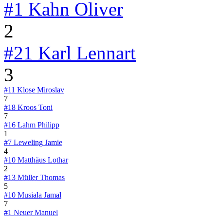
#1
Kahn Oliver
2
#21
Karl Lennart
3
#11
Klose Miroslav
7
#18
Kroos Toni
7
#16
Lahm Philipp
1
#7
Leweling Jamie
4
#10
Matthäus Lothar
2
#13
Müller Thomas
5
#10
Musiala Jamal
7
#1
Neuer Manuel