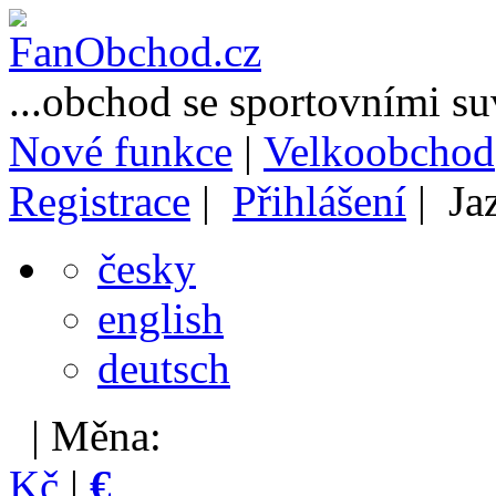
...obchod se sportovními s
Nové funkce
|
Velkoobchod
Registrace
|
Přihlášení
| Ja
česky
english
deutsch
| Měna:
Kč
|
€