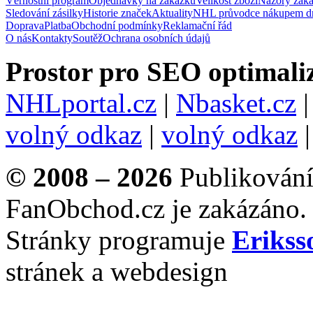
Věrnostní program
Objednávky na zakázku
Velikost zboží
Názory zák
Sledování zásilky
Historie značek
Aktuality
NHL průvodce nákupem d
Doprava
Platba
Obchodní podmínky
Reklamační řád
O nás
Kontakty
Soutěž
Ochrana osobních údajů
Prostor pro SEO optimaliz
NHLportal.cz
|
Nbasket.cz
volný odkaz
|
volný odkaz
© 2008 – 2026
Publikování 
FanObchod.cz je zakázáno.
Stránky programuje
Erikss
stránek a webdesign