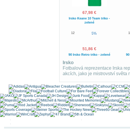
67,98 €
Irsko Keane 10 Team triko -
zelené
12
5%
1
51,86 €
90 Irsko Retro triko - zelené
90 
Irsko
Fotbalová reprezentace Irska re
akcích, jako je mistrovství světa