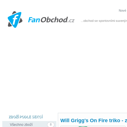
Nové 
...obchod se sportovními suvenýr
ZBOŽÍ PODLE SEKCÍ
Will Grigg's On Fire triko - 
Všechno zboží
8