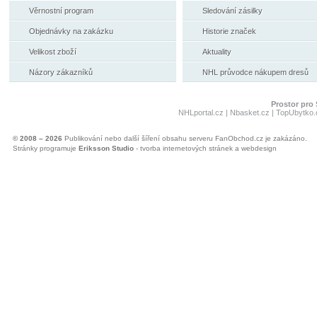
Věrnostní program
Sledování zásilky
Objednávky na zakázku
Historie značek
Velikost zboží
Aktuality
Názory zákazníků
NHL průvodce nákupem dresů
Prostor pro 
NHLportal.cz
|
Nbasket.cz
|
TopUbytko.
© 2008 – 2026
Publikování nebo další šíření obsahu serveru FanObchod.cz je zakázáno.
Stránky programuje
Eriksson Studio
- tvorba internetových stránek a webdesign