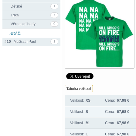
Dětské
1
Trika
7
Věrnostní body
0
HRÁČI
#10
McGrath Paul
1
Tabulka velikostí
Velikost:
XS
Cena:
67,98 €
Velikost:
S
Cena:
67,98 €
Velikost:
M
Cena:
67,98 €
Velikost:
L
Cena:
67,98 €