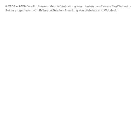
© 2008 – 2026
Das Publizieren oder die Verbreitung von Inhalten des Servers FanObchod.cz 
Seiten programmiert von
Eriksson Studio
- Erstellung von Websites und Webdesign