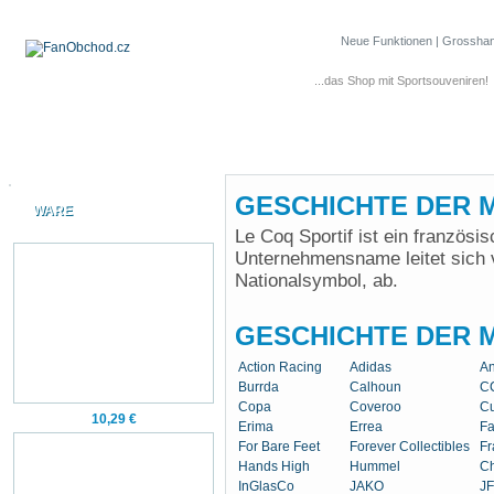
Neue Funktionen
|
Grosshan
...das Shop mit Sportsouveniren!
GESCHICHTE DER MA
WARE
Le Coq Sportif ist ein französis
Unternehmensname leitet sich 
Nationalsymbol, ab.
GESCHICHTE DER 
Action Racing
Adidas
An
Burrda
Calhoun
C
Copa
Coveroo
Cu
10,29 €
Erima
Errea
Fa
For Bare Feet
Forever Collectibles
Fr
Hands High
Hummel
Ch
InGlasCo
JAKO
JF