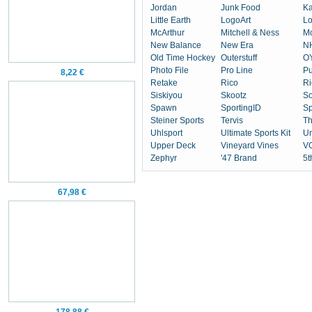
Jordan
Junk Food
K
Little Earth
LogoArt
Lo
McArthur
Mitchell & Ness
M
New Balance
New Era
N
Old Time Hockey
Outerstuff
OY
Photo File
Pro Line
P
8,22 €
Retake
Rico
Ri
Siskiyou
Skootz
So
Spawn
SportingID
Sp
Steiner Sports
Tervis
T
Uhlsport
Ultimate Sports Kit
U
Upper Deck
Vineyard Vines
V
Zephyr
'47 Brand
5t
67,98 €