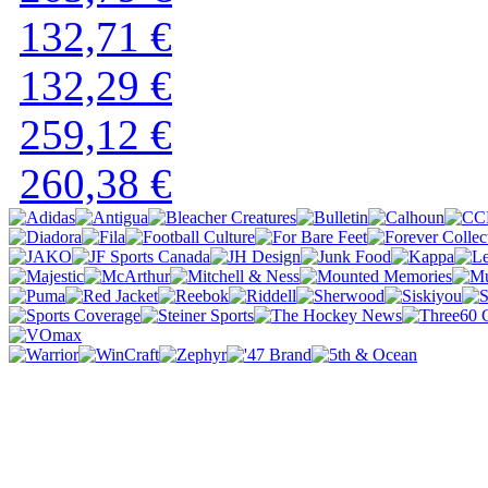
132,71 €
132,29 €
259,12 €
260,38 €