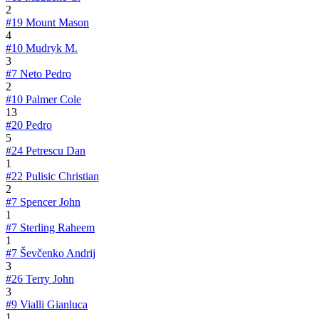
2
#19
Mount Mason
4
#10
Mudryk M.
3
#7
Neto Pedro
2
#10
Palmer Cole
13
#20
Pedro
5
#24
Petrescu Dan
1
#22
Pulisic Christian
2
#7
Spencer John
1
#7
Sterling Raheem
1
#7
Ševčenko Andrij
3
#26
Terry John
3
#9
Vialli Gianluca
1