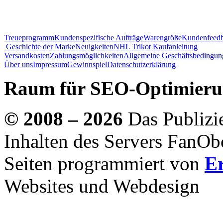
Treueprogramm
Kundenspezifische Aufträge
Warengröße
Kundenfeed
Geschichte der Marke
Neuigkeiten
NHL Trikot Kaufanleitung
Versandkosten
Zahlungsmöglichkeiten
Allgemeine Geschäftsbedingun
Über uns
Impressum
Gewinnspiel
Datenschutzerklärung
Raum für SEO-Optimierun
© 2008 – 2026
Das Publizie
Inhalten des Servers FanObc
Seiten programmiert von
Er
Websites und Webdesign