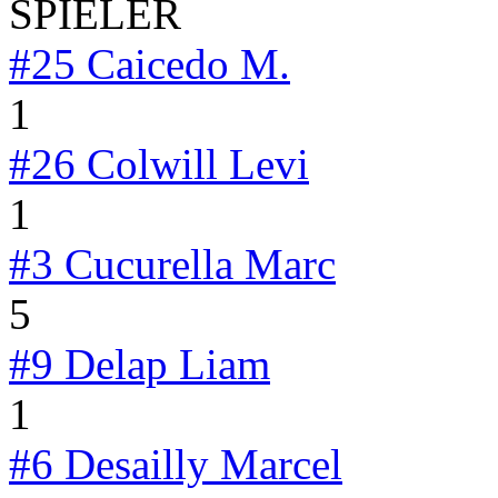
SPIELER
#25
Caicedo M.
1
#26
Colwill Levi
1
#3
Cucurella Marc
5
#9
Delap Liam
1
#6
Desailly Marcel