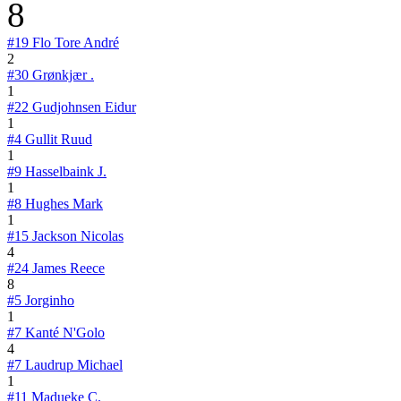
8
#19
Flo Tore André
2
#30
Grønkjær .
1
#22
Gudjohnsen Eidur
1
#4
Gullit Ruud
1
#9
Hasselbaink J.
1
#8
Hughes Mark
1
#15
Jackson Nicolas
4
#24
James Reece
8
#5
Jorginho
1
#7
Kanté N'Golo
4
#7
Laudrup Michael
1
#11
Madueke C.