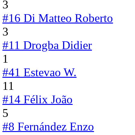
3
#16
Di Matteo Roberto
3
#11
Drogba Didier
1
#41
Estevao W.
11
#14
Félix João
5
#8
Fernández Enzo