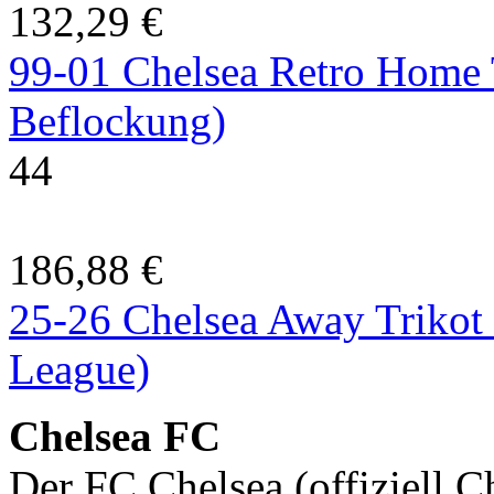
132,29 €
99-01 Chelsea Retro Home T
Beflockung)
44
186,88 €
25-26 Chelsea Away Trikot 
League)
Chelsea FC
Der FC Chelsea (offiziell C