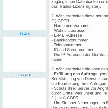
zugänglichen Datenbanken erha
das Trades-Lizenzregister).
2. Wir verarbeiten diese perso
(1) GDPR:
- Name und Vorname
- Wohnsitzadresse
52,29 €
- E-Mail-Adresse
- Bankkontonummer
- Telefonnummer
- ID und Steuernummer
- Die IP-Adressen der Geräte, 
haben
3. Wir verarbeiten die oben g
-
Erfüllung des Auftrags
gemäß
127,46 €
Bereitstellung von Dienstleistu
die Bearbeitung Ihrer Anfragen
- Schutz Ihrer Server vor Angr
durch Dritte, was unser und Ih
(1) ist f) GDPR
- Um Sie über Neuerungen im E
Verbesserungen und Neuigkeite