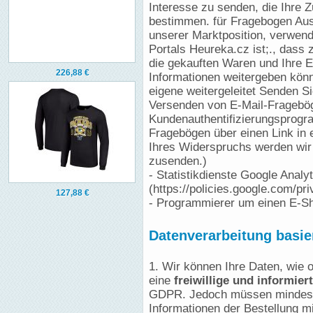
Interesse zu senden, die Ihre 
bestimmen. für Fragebogen Au
unserer Marktposition, verwend
Portals Heureka.cz ist;., dass
die gekauften Waren und Ihre E
226,88 €
Informationen weitergeben könn
eigene weitergeleitet Senden S
Versenden von E-Mail-Fragebög
Kundenauthentifizierungsprogr
Fragebögen über einen Link in 
Ihres Widerspruchs werden wir
zusenden.)
- Statistikdienste Google Analyt
(https://policies.google.com/pr
127,88 €
- Programmierer um einen E-Sh
Datenverarbeitung basi
1. Wir können Ihre Daten, wie 
eine
freiwillige und informier
GDPR. Jedoch müssen mindeste
Informationen der Bestellung mi