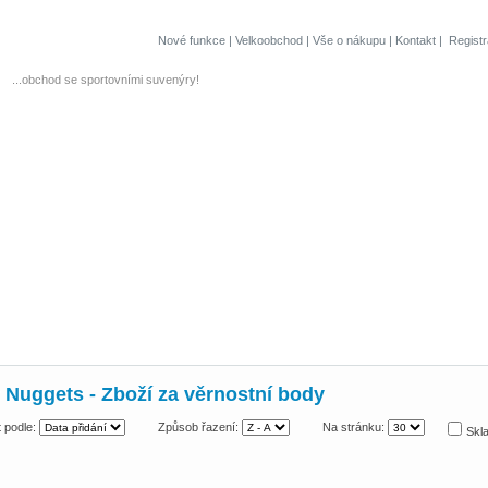
Nové funkce
|
Velkoobchod
|
Vše o nákupu
|
Kontakt
|
Regist
...obchod se sportovními suvenýry!
 Nuggets - Zboží za věrnostní body
 podle:
Způsob řazení:
Na stránku:
Skl