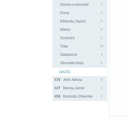
Domov a kancelář
1
Dresy
1
Kšiltovky, čepice
5
Mikiny
5
Suvenýry
2
Trika
16
Zakázkové
4
Věrnostní body
0
HRÁČI
#15
Jokic Nikola
5
#27
Murray Jamal
3
#55
Mutombo Dikembe
1