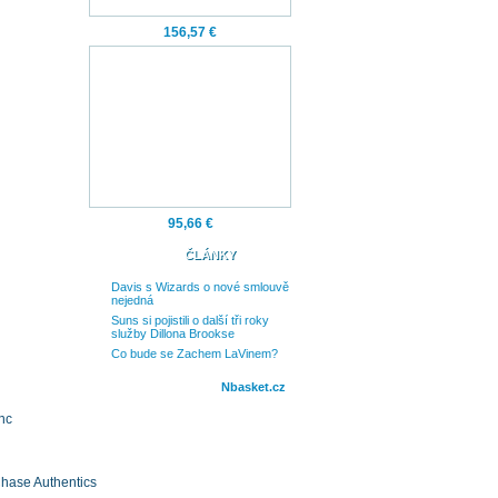
156,57 €
95,66 €
ČLÁNKY
Davis s Wizards o nové smlouvě
nejedná
Suns si pojistili o další tři roky
služby Dillona Brookse
Co bude se Zachem LaVinem?
Nbasket.cz