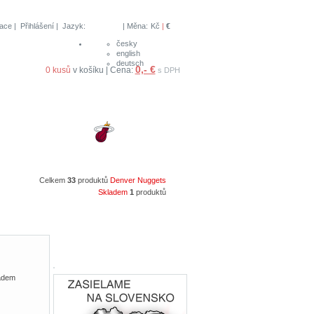
race
|
Přihlášení
| Jazyk:
| Měna:
Kč
|
€
česky
english
deutsch
0,- €
0 kusů
v košíku | Cena:
s DPH
Celkem
33
produktů
Denver Nuggets
Skladem
1
produktů
adem