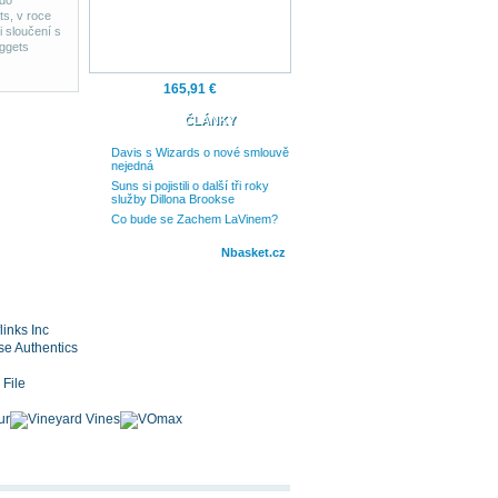
 do
s, v roce
 sloučení s
uggets
165,91 €
ČLÁNKY
Davis s Wizards o nové smlouvě
nejedná
Suns si pojistili o další tři roky
služby Dillona Brookse
Co bude se Zachem LaVinem?
Nbasket.cz