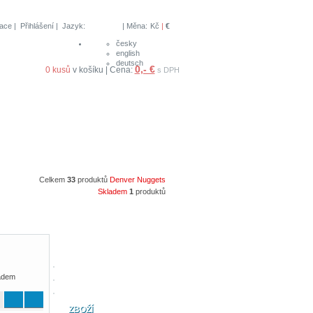
race
|
Přihlášení
| Jazyk:
| Měna:
Kč
|
€
česky
english
deutsch
0,- €
0 kusů
v košíku | Cena:
s DPH
Celkem
33
produktů
Denver Nuggets
Skladem
1
produktů
adem
ZBOŽÍ