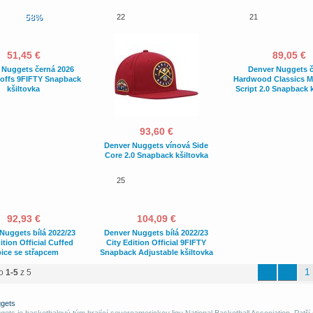
58%
22
21
51,45 €
89,05 €
 Nuggets černá 2026
Denver Nuggets 
offs 9FIFTY Snapback
Hardwood Classics 
kšiltovka
Script 2.0 Snapback 
93,60 €
Denver Nuggets vínová Side
Core 2.0 Snapback kšiltovka
25
92,93 €
104,09 €
Nuggets bílá 2022/23
Denver Nuggets bílá 2022/23
ition Official Cuffed
City Edition Official 9FIFTY
ice se střapcem
Snapback Adjustable kšiltovka
1
no
1-5
z 5
gets