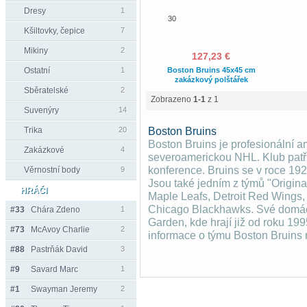
Dresy
1
30
Kšiltovky, čepice
7
Mikiny
2
127,23 €
Ostatní
1
Boston Bruins 45x45 cm
zakázkový polštářek
Sběratelské
2
Zobrazeno
1-1
z 1
Suvenýry
14
Trika
20
Boston Bruins
Boston Bruins je profesionální a
Zakázkové
4
severoamerickou NHL. Klub patř
konference. Bruins se v roce 19
Věrnostní body
9
Jsou také jedním z týmů "Origina
HRÁČI
Maple Leafs, Detroit Red Wings
Chicago Blackhawks. Své domácí
#33
Chára Zdeno
1
Garden, kde hrají již od roku 199
#73
McAvoy Charlie
2
informace o týmu Boston Bruins
#88
Pastrňák David
3
#9
Savard Marc
1
#1
Swayman Jeremy
2