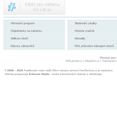
Věrnostní program
Sledování zásilky
Objednávky na zakázku
Historie značek
Velikost zboží
Aktuality
Názory zákazníků
NHL průvodce nákupem dresů
Prostor pro 
NHLportal.cz
|
Nbasket.cz
|
TopUbytko.
© 2008 – 2026
Publikování nebo další šíření obsahu serveru FanObchod.cz je zakázáno.
Stránky programuje
Eriksson Studio
- tvorba internetových stránek a webdesign