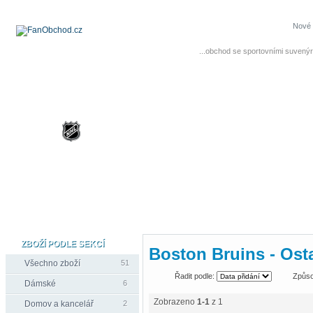
Nové 
...obchod se sportovními suvenýr
ZBOŽÍ PODLE SEKCÍ
Boston Bruins - Ost
Všechno zboží
51
Řadit podle:
Způso
Dámské
6
Zobrazeno
1-1
z 1
Domov a kancelář
2