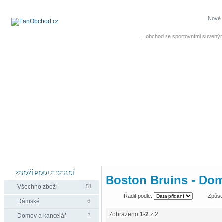
Nové 
...obchod se sportovními suvenýr
ZBOŽÍ PODLE SEKCÍ
Boston Bruins - Dom
Všechno zboží
51
Řadit podle:
Způso
Dámské
6
Zobrazeno
1-2
z 2
Domov a kancelář
2