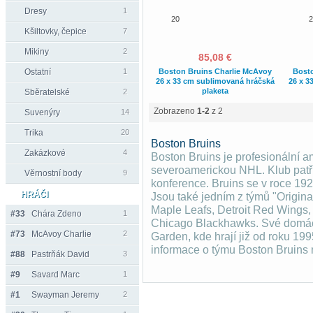
Dresy
1
20
2
Kšiltovky, čepice
7
Mikiny
2
85,08 €
Ostatní
1
Boston Bruins Charlie McAvoy
Bosto
26 x 33 cm sublimovaná hráčská
26 x 3
plaketa
Sběratelské
2
Zobrazeno
1-2
z 2
Suvenýry
14
Trika
20
Boston Bruins
Zakázkové
4
Boston Bruins je profesionální a
severoamerickou NHL. Klub patř
Věrnostní body
9
konference. Bruins se v roce 19
HRÁČI
Jsou také jedním z týmů "Origina
Maple Leafs, Detroit Red Wings
#33
Chára Zdeno
1
Chicago Blackhawks. Své domácí
#73
McAvoy Charlie
2
Garden, kde hrají již od roku 199
informace o týmu Boston Bruins
#88
Pastrňák David
3
#9
Savard Marc
1
#1
Swayman Jeremy
2