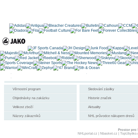
Věrnostní program
Sledování zásilky
Objednávky na zakázku
Historie značek
Velikost zboží
Aktuality
Názory zákazníků
NHL průvodce nákupem dresů
Prostor pro 
NHLportal.cz
|
Nbasket.cz
|
TopUbytko.