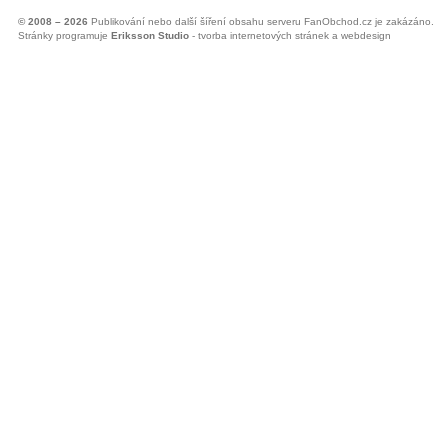
© 2008 – 2026
Publikování nebo další šíření obsahu serveru FanObchod.cz je zakázáno.
Stránky programuje
Eriksson Studio
- tvorba internetových stránek a webdesign