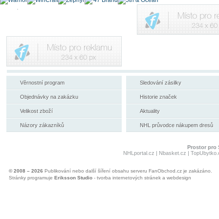
Věrnostní program
Sledování zásilky
Objednávky na zakázku
Historie značek
Velikost zboží
Aktuality
Názory zákazníků
NHL průvodce nákupem dresů
Prostor pro 
NHLportal.cz
|
Nbasket.cz
|
TopUbytko.
© 2008 – 2026
Publikování nebo další šíření obsahu serveru FanObchod.cz je zakázáno.
Stránky programuje
Eriksson Studio
- tvorba internetových stránek a webdesign