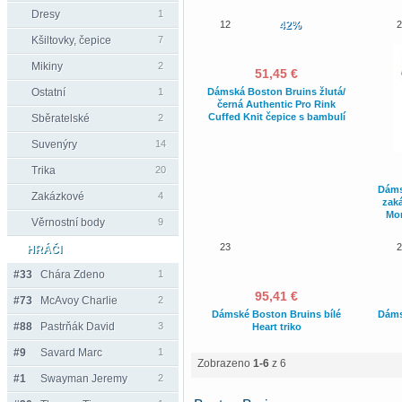
Dresy
1
12
42%
2
Kšiltovky, čepice
7
Mikiny
2
51,45 €
Ostatní
1
Dámská Boston Bruins žlutá/
černá Authentic Pro Rink
Cuffed Knit čepice s bambulí
Sběratelské
2
Suvenýry
14
Trika
20
Dáms
Zakázkové
4
zak
Mon
Věrnostní body
9
23
2
HRÁČI
#33
Chára Zdeno
1
95,41 €
#73
McAvoy Charlie
2
Dámské Boston Bruins bílé
Dáms
#88
Pastrňák David
3
Heart triko
#9
Savard Marc
1
Zobrazeno
1-6
z 6
#1
Swayman Jeremy
2