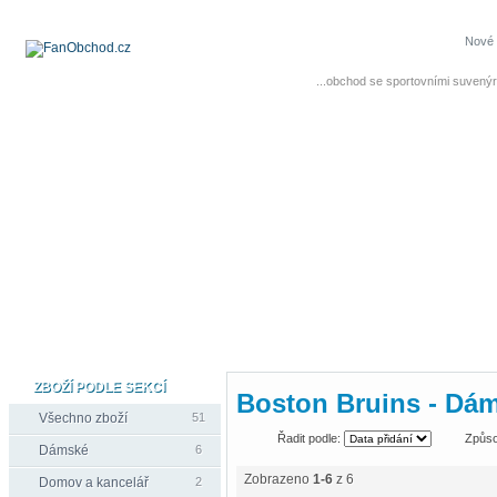
Nové 
...obchod se sportovními suvenýr
ZBOŽÍ PODLE SEKCÍ
Boston Bruins - Dá
Všechno zboží
51
Řadit podle:
Způso
Dámské
6
Zobrazeno
1-6
z 6
Domov a kancelář
2