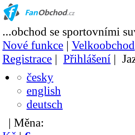
...obchod se sportovními s
Nové funkce
|
Velkoobchod
Registrace
|
Přihlášení
| Ja
česky
english
deutsch
| Měna: