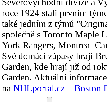
Severovýchodní divize a Vý
roce 1924 stali prvním tým
také jedním z týmů "Origina
společně s Toronto Maple L
York Rangers, Montreal Ca
Své domácí zápasy hrají Br
Garden, kde hrají již od ro
Garden. Aktuální informace
na
NHLportal.cz
–
Boston 