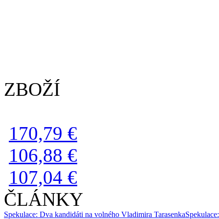
ZBOŽÍ
170,79 €
106,88 €
107,04 €
ČLÁNKY
Spekulace: Dva kandidáti na volného Vladimira Tarasenka
Spekulace: