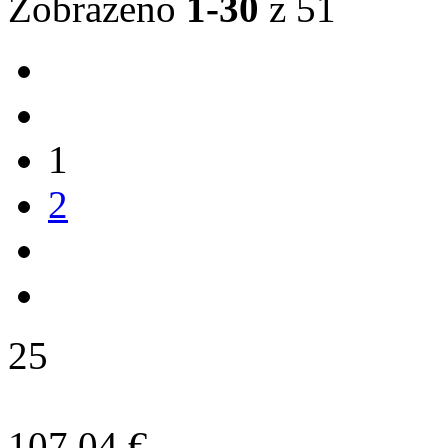
Zobrazeno
1-30
z 51
1
2
25
107,04 €