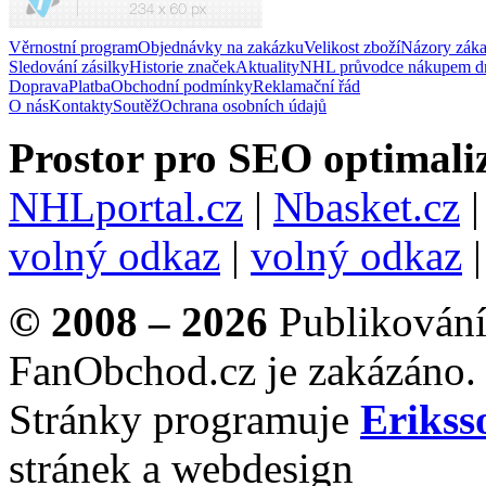
Věrnostní program
Objednávky na zakázku
Velikost zboží
Názory zák
Sledování zásilky
Historie značek
Aktuality
NHL průvodce nákupem d
Doprava
Platba
Obchodní podmínky
Reklamační řád
O nás
Kontakty
Soutěž
Ochrana osobních údajů
Prostor pro SEO optimaliz
NHLportal.cz
|
Nbasket.cz
volný odkaz
|
volný odkaz
© 2008 – 2026
Publikování 
FanObchod.cz je zakázáno.
Stránky programuje
Erikss
stránek a webdesign