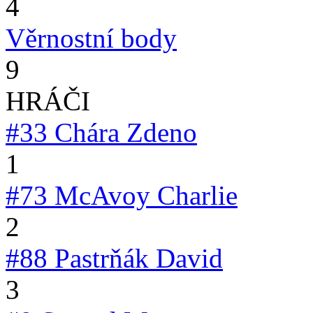
4
Věrnostní body
9
HRÁČI
#33
Chára Zdeno
1
#73
McAvoy Charlie
2
#88
Pastrňák David
3