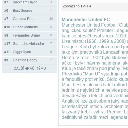
#7
Beckham David
3
Zobrazeno
1-4
z 4
#0
Best George
1
#7
Cantona Eric
20
Manchester United FC
Manchester United Football Club j
#10
Cunha Matheus
5
anglickou soutěž Premier League.
#8
Fernandes Bruno
8
kam se přestěhoval v roce 1910. K
Lize mistrů (1968, 1999 a 2008) a
#17
Garnacho Alejandro
7
League. Klub byl založen pod j
jako tým pracovníků Lancashier
#11
Giggs Ryan
5
Heath. V roce 1902 bylo klubov
#9
Charlton Bobby
2
ačkoli byly i návrhy na jména ja
Klub je také znám pod jmény "Ma
DALŠÍ HRÁČI TÝMU
Přezdívka "Man U" vyjadřuje poh
a fanoušky protivníků. Sídlo klub
Manchester, ale ve čtvrti Traffo
jedním z největších a nejvíce pod
devadesátých letech pod vedení
Anglické lize způsobem jaký na
osmdesátých letech. Vrcholem by
takzvaný trebl - vyhrál Premier 
definitivně zařadil mezi legendár