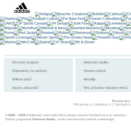
Věrnostní program
Sledování zásilky
Objednávky na zakázku
Historie značek
Velikost zboží
Aktuality
Názory zákazníků
NHL průvodce nákupem dresů
Prostor pro 
NHLportal.cz
|
Nbasket.cz
|
TopUbytko.
© 2008 – 2026
Publikování nebo další šíření obsahu serveru FanObchod.cz je zakázáno.
Stránky programuje
Eriksson Studio
- tvorba internetových stránek a webdesign