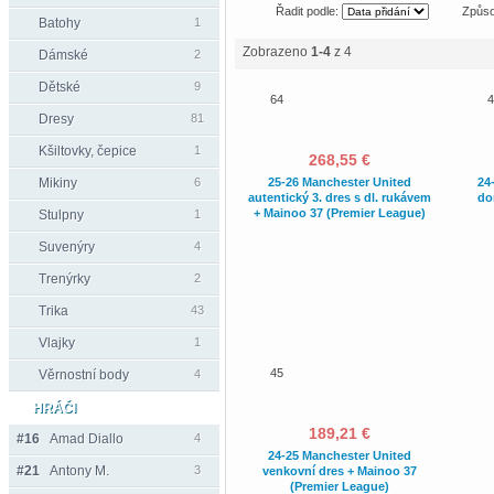
Řadit podle:
Způso
Batohy
1
Zobrazeno
1-4
z 4
Dámské
2
Dětské
9
64
4
Dresy
81
Kšiltovky, čepice
1
268,55 €
Mikiny
6
25-26 Manchester United
24
autentický 3. dres s dl. rukávem
do
+ Mainoo 37 (Premier League)
Stulpny
1
Suvenýry
4
Trenýrky
2
Trika
43
Vlajky
1
45
Věrnostní body
4
HRÁČI
189,21 €
#16
Amad Diallo
4
24-25 Manchester United
#21
Antony M.
3
venkovní dres + Mainoo 37
(Premier League)