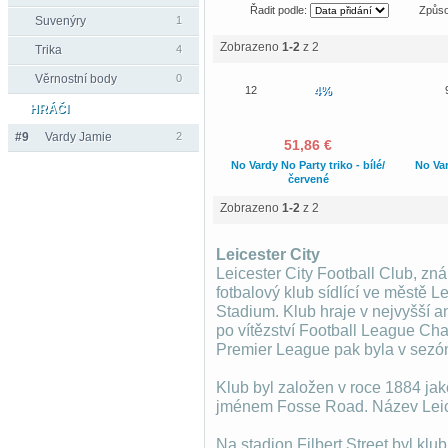
Řadit podle:
Způso
Suvenýry
1
Zobrazeno
1-2
z 2
Trika
4
Věrnostní body
0
12
4%
HRÁČI
#9
Vardy Jamie
2
51,86 €
No Vardy No Party triko - bílé/
No Var
červené
Zobrazeno
1-2
z 2
Leicester City
Leicester City Football Club, zná
fotbalový klub sídlící ve městě L
Stadium. Klub hraje v nejvyšší a
po vítězství Football League Ch
Premier League pak byla v sezó
Klub byl založen v roce 1884 jako
jménem Fosse Road. Název Leices
Na stadion Filbert Street byl klu