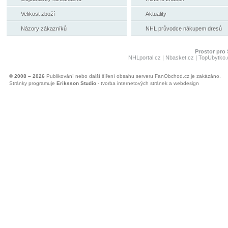
Velikost zboží
Aktuality
Názory zákazníků
NHL průvodce nákupem dresů
Prostor pro 
NHLportal.cz
|
Nbasket.cz
|
TopUbytko.
© 2008 – 2026
Publikování nebo další šíření obsahu serveru FanObchod.cz je zakázáno.
Stránky programuje
Eriksson Studio
- tvorba internetových stránek a webdesign