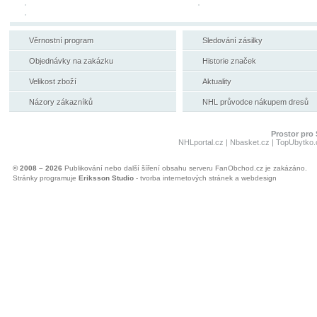
Věrnostní program
Sledování zásilky
Objednávky na zakázku
Historie značek
Velikost zboží
Aktuality
Názory zákazníků
NHL průvodce nákupem dresů
Prostor pro 
NHLportal.cz
|
Nbasket.cz
|
TopUbytko.
© 2008 – 2026
Publikování nebo další šíření obsahu serveru FanObchod.cz je zakázáno.
Stránky programuje
Eriksson Studio
- tvorba internetových stránek a webdesign