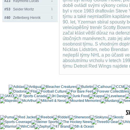
#23
Raymond Lucas
1
době ovládl svými výkony celou 
#53
Seider Moritz
1
byl v roce 1983 draftován Steve 
týmu a také nejmladším kapitáne
#40
Zetterberg Henrik
1
90. let, Yzerman sbíral spousty 
veleúspěšný trenér Scotty Bowman
začal klást větší důraz na defenz
útočných manévrech, zato jej al
osobnost týmu. S vhodným doplně
Nicklas Lidström, nebo Brendan
nejlepší týmy NHL a po účasti ve
absolutnímu vrcholu v letech 19
týmu Detroit Red Wings najdete