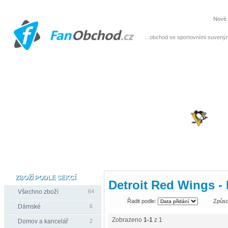
Nové 
...obchod se sportovními suvenýr
ZBOŽÍ PODLE SEKCÍ
Detroit Red Wings 
Všechno zboží
64
Řadit podle:
Způso
Dámské
6
Zobrazeno
1-1
z 1
Domov a kancelář
2