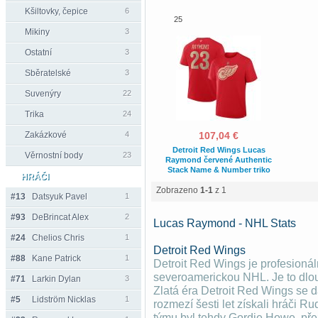
Kšiltovky, čepice
6
25
Mikiny
3
Ostatní
3
Sběratelské
3
Suvenýry
22
Trika
24
Zakázkové
4
107,04 €
Detroit Red Wings Lucas
Věrnostní body
23
Raymond červené Authentic
Stack Name & Number triko
HRÁČI
Zobrazeno
1-1
z 1
#13
Datsyuk Pavel
1
#93
DeBrincat Alex
2
Lucas Raymond - NHL Stats
#24
Chelios Chris
1
Detroit Red Wings
#88
Kane Patrick
1
Detroit Red Wings je profesionál
severoamerickou NHL. Je to dlo
#71
Larkin Dylan
3
Zlatá éra Detroit Red Wings se d
#5
Lidström Nicklas
1
rozmezí šesti let získali hráči R
týmu byl tehdy Gordie Howe, pře