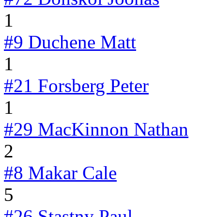
1
#9
Duchene Matt
1
#21
Forsberg Peter
1
#29
MacKinnon Nathan
2
#8
Makar Cale
5
#26
Stastny Paul