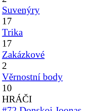
Suvenýry
17
Trika
17
Zakázkové
2
Věrnostní body
10
HRÁČI
#72
Donskoi Joonas