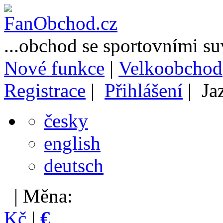
...obchod se sportovními s
Nové funkce
|
Velkoobchod
Registrace
|
Přihlášení
| Ja
česky
english
deutsch
| Měna:
Kč
|
€