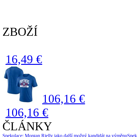
ZBOŽÍ
16,49 €
106,16 €
106,16 €
ČLÁNKY
Spekulace: Morgan Rielly jako další možný kandidát na výměnu
Spek