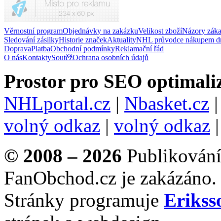
Věrnostní program
Objednávky na zakázku
Velikost zboží
Názory zák
Sledování zásilky
Historie značek
Aktuality
NHL průvodce nákupem d
Doprava
Platba
Obchodní podmínky
Reklamační řád
O nás
Kontakty
Soutěž
Ochrana osobních údajů
Prostor pro SEO optimaliz
NHLportal.cz
|
Nbasket.cz
volný odkaz
|
volný odkaz
© 2008 – 2026
Publikování 
FanObchod.cz je zakázáno.
Stránky programuje
Erikss