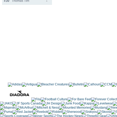
#30
Thomas Tim
1