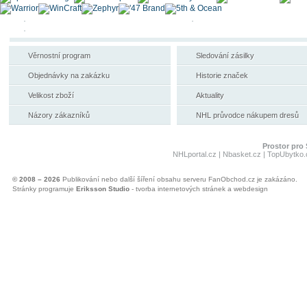
Věrnostní program
Sledování zásilky
Objednávky na zakázku
Historie značek
Velikost zboží
Aktuality
Názory zákazníků
NHL průvodce nákupem dresů
Prostor pro 
NHLportal.cz
|
Nbasket.cz
|
TopUbytko.
© 2008 – 2026
Publikování nebo další šíření obsahu serveru FanObchod.cz je zakázáno.
Stránky programuje
Eriksson Studio
- tvorba internetových stránek a webdesign