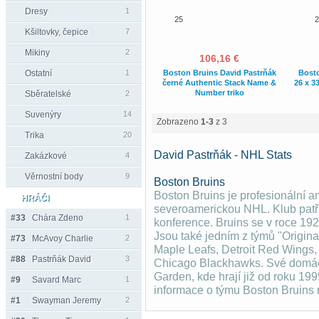
Dresy
1
25
2
Kšiltovky, čepice
7
Mikiny
2
106,16 €
Ostatní
1
Boston Bruins David Pastrňák
Bosto
černé Authentic Stack Name &
26 x 3
Number triko
Sběratelské
2
Suvenýry
14
Zobrazeno
1-3
z 3
Trika
20
David Pastrňák - NHL Stats
Zakázkové
4
Věrnostní body
9
Boston Bruins
Boston Bruins je profesionální a
HRÁČI
severoamerickou NHL. Klub patř
#33
Chára Zdeno
1
konference. Bruins se v roce 19
Jsou také jedním z týmů "Origina
#73
McAvoy Charlie
2
Maple Leafs, Detroit Red Wings
#88
Pastrňák David
3
Chicago Blackhawks. Své domácí
Garden, kde hrají již od roku 199
#9
Savard Marc
1
informace o týmu Boston Bruins
#1
Swayman Jeremy
2