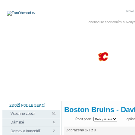
Nové 
...obchod se sportovními suvenýr
ZBOŽÍ PODLE SEKCÍ
Boston Bruins - Dav
Všechno zboží
51
Řadit podle:
Způso
Dámské
6
Zobrazeno
1-3
z 3
Domov a kancelář
2