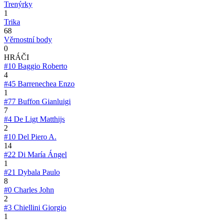
Trenýrky
1
Trika
68
Věrnostní body
0
HRÁČI
#10
Baggio Roberto
4
#45
Barrenechea Enzo
1
#77
Buffon Gianluigi
7
#4
De Ligt Matthijs
2
#10
Del Piero A.
14
#22
Di María Ángel
1
#21
Dybala Paulo
8
#0
Charles John
2
#3
Chiellini Giorgio
1