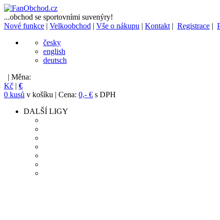
...obchod se sportovními suvenýry!
Nové funkce
|
Velkoobchod
|
Vše o nákupu
|
Kontakt
|
Registrace
|
česky
english
deutsch
| Měna:
Kč
|
€
0 kusů
v košíku | Cena:
0,- €
s DPH
DALŠÍ LIGY