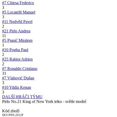
#7
Chiesa Federico
3
#5
Locatelli Manuel
3
#11
Nedvěd Pavel
2
#21
Pirlo Andrea
11
#5
Pjanić Miralem
1
#10
Pogba Paul
2
#25
Rabiot Adrien
2
#7
Ronaldo Cristiano
31
#7
Vlahović Dušan
3
#10
Yildiz Kenan
3
DALŠÍ HRÁČI TÝMU
Pirlo No.21 King of New York triko - světle modré
Kód zboží
SKY-PNN-2012P