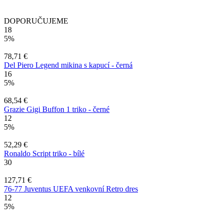
DOPORUČUJEME
18
5%
78,71 €
Del Piero Legend mikina s kapucí - černá
16
5%
68,54 €
Grazie Gigi Buffon 1 triko - černé
12
5%
52,29 €
Ronaldo Script triko - bílé
30
127,71 €
76-77 Juventus UEFA venkovní Retro dres
12
5%