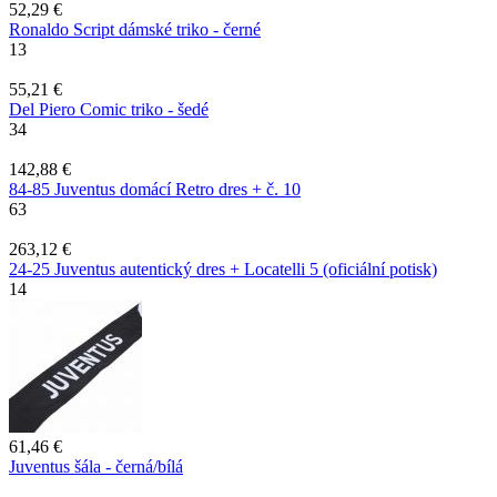
52,29 €
Ronaldo Script dámské triko - černé
13
55,21 €
Del Piero Comic triko - šedé
34
142,88 €
84-85 Juventus domácí Retro dres + č. 10
63
263,12 €
24-25 Juventus autentický dres + Locatelli 5 (oficiální potisk)
14
61,46 €
Juventus šála - černá/bílá