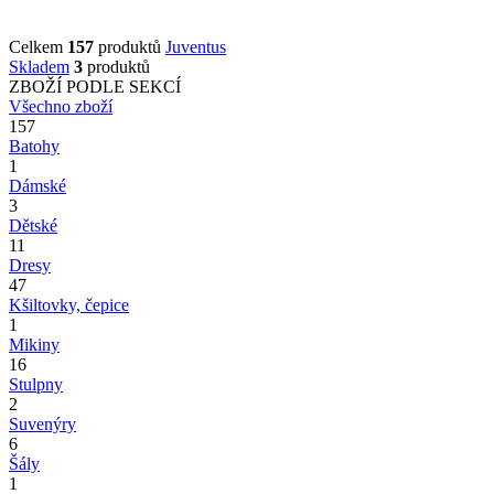
Celkem
157
produktů
Juventus
Skladem
3
produktů
ZBOŽÍ PODLE SEKCÍ
Všechno zboží
157
Batohy
1
Dámské
3
Dětské
11
Dresy
47
Kšiltovky, čepice
1
Mikiny
16
Stulpny
2
Suvenýry
6
Šály
1