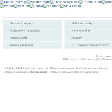
Věrnostní program
Sledování zásilky
Objednávky na zakázku
Historie značek
Velikost zboží
Aktuality
Názory zákazníků
NHL průvodce nákupem dresů
Prostor pro 
NHLportal.cz
|
Nbasket.cz
|
TopUbytko.
© 2008 – 2026
Publikování nebo další šíření obsahu serveru FanObchod.cz je zakázáno.
Stránky programuje
Eriksson Studio
- tvorba internetových stránek a webdesign