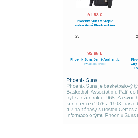
91,53 €
Phoenix Suns x Staple
antracitová Plush mikina
23
2
95,66 €
Phoenix Suns černé Authentic
Phoe
Practice triko
City
Lo
Phoenix Suns
Phoenix Suns je basketbalový tý
Basketball Association. Patří d
byl založen roku 1968. Za svou hi
konference (1976 a 1993, následn
4:2 na zápasy s Boston Celtics a
informace o týmu Phoenix Suns 