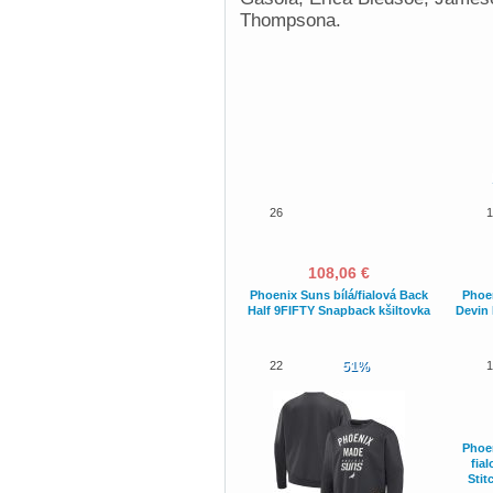
Thompsona.
26
1
108,06 €
Phoenix Suns bílá/fialová Back
Phoe
Half 9FIFTY Snapback kšiltovka
Devin 
22
51%
1
Phoe
fia
Stit