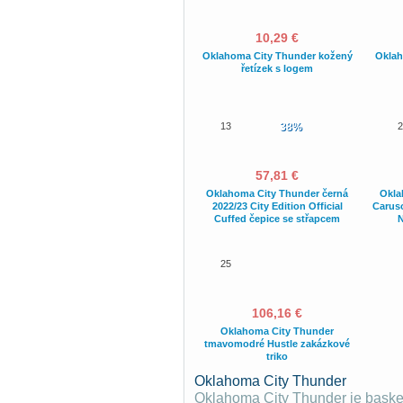
10,29 €
Oklahoma City Thunder kožený
Oklah
řetízek s logem
13
38%
2
57,81 €
Oklahoma City Thunder černá
Okla
2022/23 City Edition Official
Carus
Cuffed čepice se střapcem
N
25
106,16 €
Oklahoma City Thunder
tmavomodré Hustle zakázkové
triko
Oklahoma City Thunder
Oklahoma City Thunder je basket