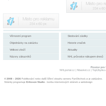
Věrnostní program
Sledování zásilky
Objednávky na zakázku
Historie značek
Velikost zboží
Aktuality
Názory zákazníků
NHL průvodce nákupem dresů
Prostor pro 
NHLportal.cz
|
Nbasket.cz
|
TopUbytko.
© 2008 – 2026
Publikování nebo další šíření obsahu serveru FanObchod.cz je zakázáno.
Stránky programuje
Eriksson Studio
- tvorba internetových stránek a webdesign