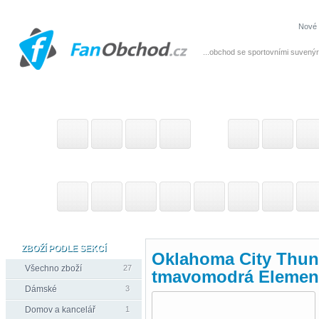
Nové 
...obchod se sportovními suvenýr
ZBOŽÍ PODLE SEKCÍ
Oklahoma City Thun
Všechno zboží
27
tmavomodrá Element
Dámské
3
Domov a kancelář
1