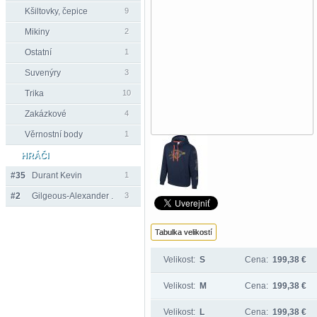
Kšiltovky, čepice
9
Mikiny
2
Ostatní
1
Suvenýry
3
Trika
10
Zakázkové
4
Věrnostní body
1
HRÁČI
#35
Durant Kevin
1
#2
Gilgeous-Alexander .
3
Tabulka velikostí
Velikost:
S
Cena:
199,38 €
Velikost:
M
Cena:
199,38 €
Velikost:
L
Cena:
199,38 €