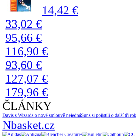
14,42 €
33,02 €
95,66 €
116,90 €
93,60 €
127,07 €
179,96 €
ČLÁNKY
Davis s Wizards o nové smlouvě nejedná
Suns si pojistili o další tři 
Nbasket.cz