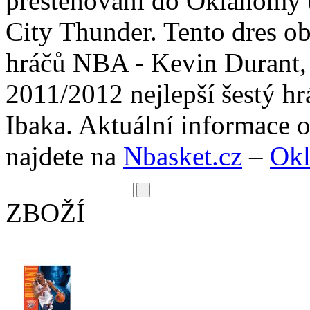
přestěhování do Oklahomy 
City Thunder. Tento dres o
hráčů NBA - Kevin Durant, 
2011/2012 nejlepší šestý h
Ibaka. Aktuální informace
najdete na
Nbasket.cz
–
Okl
ZBOŽÍ