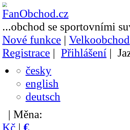
...obchod se sportovními s
Nové funkce
|
Velkoobchod
Registrace
|
Přihlášení
| Ja
česky
english
deutsch
| Měna:
Kč
|
€