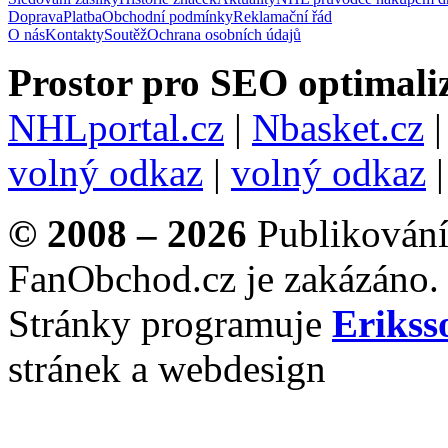
Doprava
Platba
Obchodní podmínky
Reklamační řád
O nás
Kontakty
Soutěž
Ochrana osobních údajů
Prostor pro SEO optimaliz
NHLportal.cz
|
Nbasket.cz
volný odkaz
|
volný odkaz
© 2008 – 2026
Publikování 
FanObchod.cz je zakázáno.
Stránky programuje
Erikss
stránek a webdesign