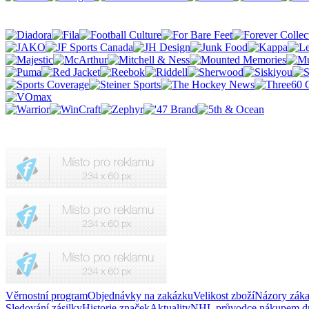
Věrnostní program
Objednávky na zakázku
Velikost zboží
Názory zák
Sledování zásilky
Historie značek
Aktuality
NHL průvodce nákupem d