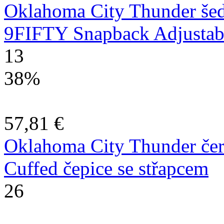
Oklahoma City Thunder šedá
9FIFTY Snapback Adjustabl
13
38%
57,81 €
Oklahoma City Thunder čern
Cuffed čepice se střapcem
26