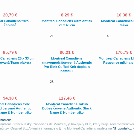
20,79 €
8,29 €
10,38 €
al Canadiens triko -
Montreal Canadiens Ultra obtisk
Montreal Canadines
červené
29 x 40 cm
taška
21
40
85,79 €
90,21 €
170,79 €
 Canadiens 26 x 33 cm
Montreal Canadiens
Montreal Canadiens kh
ovaná Team plaketa
tmavomodrá/červená Authentic
Response mikina s 
Pro Rink Cuffed Knit čepice s
bambulí
28
94,38 €
117,46 €
eal Canadiens Cole
Montreal Canadiens Jakub
ld červené Authentic
Dobeš červené Authentic Stack
Name & Number triko
Name & Number triko
anadiens
nadiens, francouzsky Canadiens de Montreal, je hokejový klub, který hraje severoamericko
enů tzv. Original Six. Aktuální informace o týmu Montreal Canadiens najdete na
NHLportal.cz