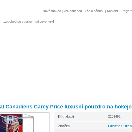
Nové funkce
|
Velkoobchod
|
Vše o nákupu
|
Kontakt
|
Regist
...obchod se sportovními suvenýry!
al Canadiens Carey Price luxusní pouzdro na hokej
Kód zboží
2201492
Značka
Fanatics Bra