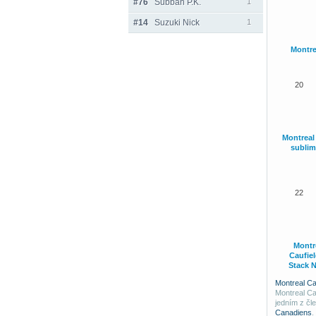
#76
Subban P.K.
1
#14
Suzuki Nick
1
Montre
20
Montreal
sublim
22
Montr
Caufie
Stack 
Montreal C
Montreal Ca
jedním z čl
Canadiens
.