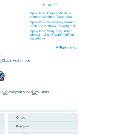
ČLÁNKY
Spekulace: Dva kandidáti na
volného Vladimira Tarasenka
Spekulace: Veteránský brankář
stále bez smlouvy, trh vysychá
Spekulace: Volný hráč, Arber
Xhekaj, má na Západě dalšího
nápadníka
NHLportal.cz
O nás
Kontakty