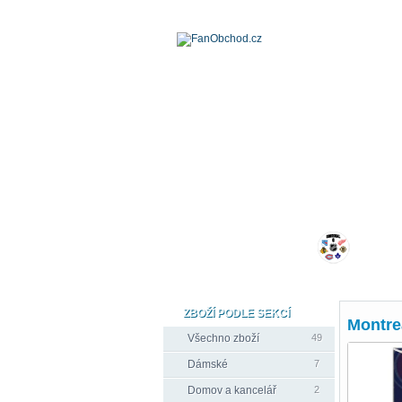
ZBOŽÍ PODLE SEKCÍ
Montre
Všechno zboží
49
Dámské
7
Domov a kancelář
2