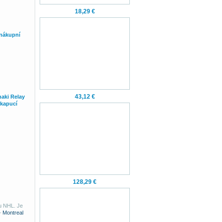
18,29 €
 nákupní
43,12 €
aki Relay
kapucí
128,29 €
u NHL. Je
–
Montreal