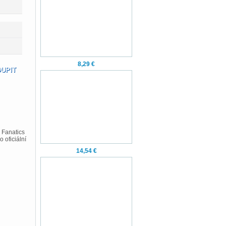
8,29 €
 Fanatics
 oficiální
14,54 €