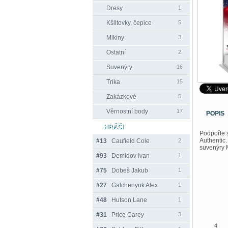
Dresy
1
Kšiltovky, čepice
5
Mikiny
3
Ostatní
2
Suvenýry
16
Trika
15
Zakázkové
5
Věrnostní body
17
POPIS
HRÁČI
Podpořte 
Authentic
#13
Caufield Cole
2
suvenýry 
#93
Demidov Ivan
1
#75
Dobeš Jakub
1
#27
Galchenyuk Alex
1
#48
Hutson Lane
1
#31
Price Carey
3
4