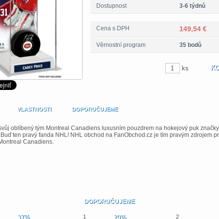
Dostupnost
3-6 týdnů
Cena s DPH
149,54 €
Věrnostní program
35 bodů
ks
VLASTNOSTI
DOPORUČUJEME
svůj oblíbený tým Montreal Canadiens luxusním pouzdrem na hokejový puk značky
. Buď ten pravý fanda NHL! NHL obchod na FanObchod.cz je tím pravým zdrojem pro
Montreal Canadiens.
DOPORUČUJEME
37%
1
20%
2