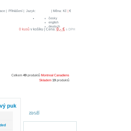
race
|
Přihlášení
| Jazyk:
| Měna:
Kč
|
€
česky
english
deutsch
0,- €
0 kusů
v košíku | Cena:
s DPH
Celkem
49
produktů
Montreal Canadiens
Skladem
19
produktů
ový puk
ZBOŽÍ
nded