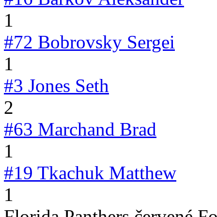
1
#72
Bobrovsky Sergei
1
#3
Jones Seth
2
#63
Marchand Brad
1
#19
Tkachuk Matthew
1
Florida Panthers červené Fo