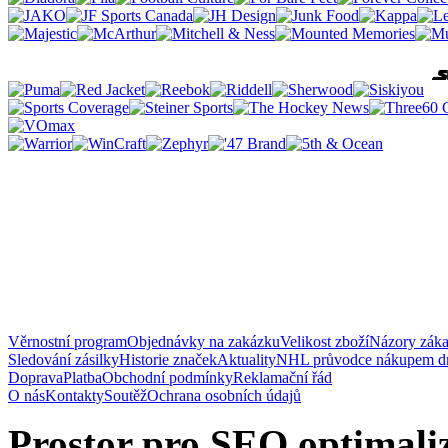
Věrnostní program
Objednávky na zakázku
Velikost zboží
Názory zák
Sledování zásilky
Historie značek
Aktuality
NHL průvodce nákupem d
Doprava
Platba
Obchodní podmínky
Reklamační řád
O nás
Kontakty
Soutěž
Ochrana osobních údajů
Prostor pro SEO optimaliz