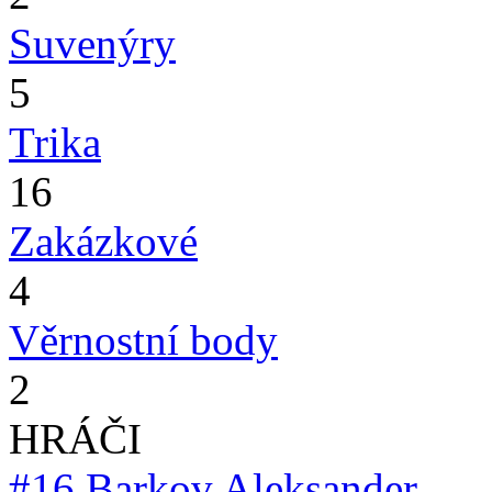
Suvenýry
5
Trika
16
Zakázkové
4
Věrnostní body
2
HRÁČI
#16
Barkov Aleksander