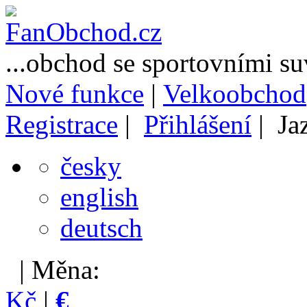
...obchod se sportovními s
Nové funkce
|
Velkoobchod
Registrace
|
Přihlášení
| Ja
česky
english
deutsch
| Měna:
Kč
|
€