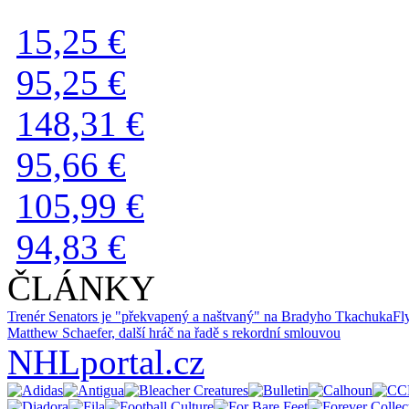
15,25 €
95,25 €
148,31 €
95,66 €
105,99 €
94,83 €
ČLÁNKY
Trenér Senators je "překvapený a naštvaný" na Bradyho Tkachuka
Fl
Matthew Schaefer, další hráč na řadě s rekordní smlouvou
NHLportal.cz