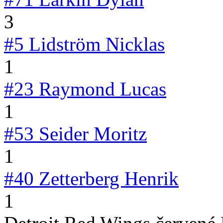
3
#5
Lidström Nicklas
1
#23
Raymond Lucas
1
#53
Seider Moritz
1
#40
Zetterberg Henrik
1