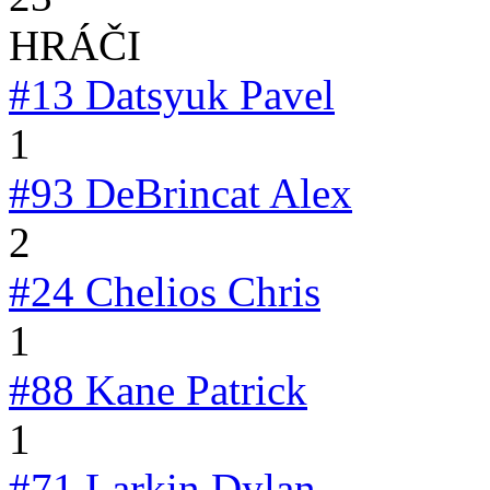
HRÁČI
#13
Datsyuk Pavel
1
#93
DeBrincat Alex
2
#24
Chelios Chris
1
#88
Kane Patrick
1
#71
Larkin Dylan