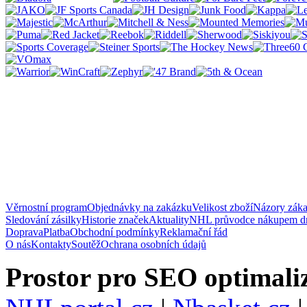
Věrnostní program
Objednávky na zakázku
Velikost zboží
Názory zák
Sledování zásilky
Historie značek
Aktuality
NHL průvodce nákupem d
Doprava
Platba
Obchodní podmínky
Reklamační řád
O nás
Kontakty
Soutěž
Ochrana osobních údajů
Prostor pro SEO optimaliz