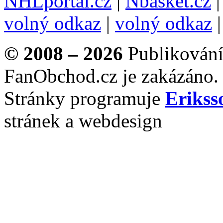
NHLportal.cz
|
Nbasket.cz
volný odkaz
|
volný odkaz
© 2008 – 2026
Publikování 
FanObchod.cz je zakázáno.
Stránky programuje
Erikss
stránek a webdesign