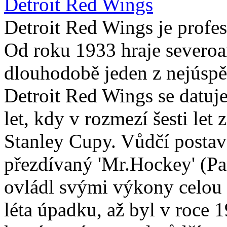
Detroit Red Wings
Detroit Red Wings je profe
Od roku 1933 hraje severo
dlouhodobě jeden z nejúspě
Detroit Red Wings se datuj
let, kdy v rozmezí šesti let 
Stanley Cupy. Vůdčí posta
přezdívaný 'Mr.Hockey' (Pa
ovládl svými výkony celou
léta úpadku, až byl v roce