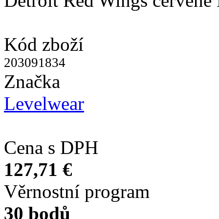
Detroit Red Wings červené 
Kód zboží
203091834
Značka
Levelwear
Cena s DPH
127,71 €
Věrnostní program
30 bodů