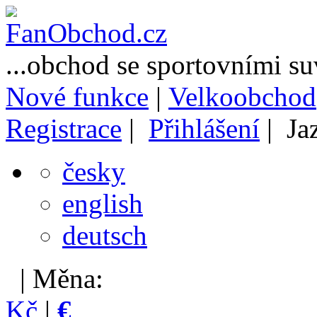
...obchod se sportovními s
Nové funkce
|
Velkoobchod
Registrace
|
Přihlášení
| Ja
česky
english
deutsch
| Měna:
Kč
|
€