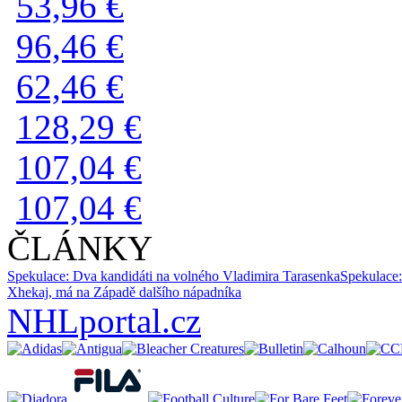
53,96 €
96,46 €
62,46 €
128,29 €
107,04 €
107,04 €
ČLÁNKY
Spekulace: Dva kandidáti na volného Vladimira Tarasenka
Spekulace:
Xhekaj, má na Západě dalšího nápadníka
NHLportal.cz