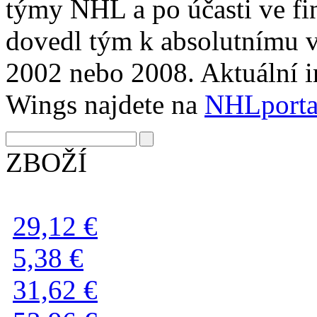
týmy NHL a po účasti ve fi
dovedl tým k absolutnímu v
2002 nebo 2008. Aktuální i
Wings najdete na
NHLporta
ZBOŽÍ
29,12 €
5,38 €
31,62 €