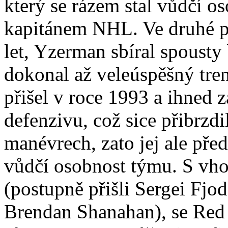
který se rázem stal vůdčí o
kapitánem NHL. Ve druhé po
let, Yzerman sbíral spousty
dokonal až veleúspěšný tre
přišel v roce 1993 a ihned z
defenzivu, což sice přibrzd
manévrech, zato jej ale pře
vůdčí osobnost týmu. S v
(postupně přišli Sergei Fjo
Brendan Shanahan), se Red 