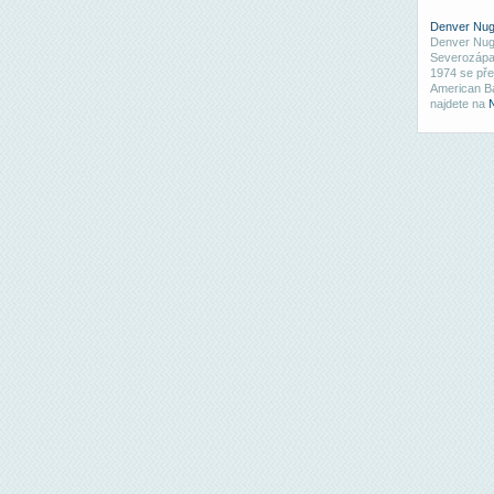
Denver Nug
Denver Nugg
Severozápad
1974 se pře
American Ba
najdete na