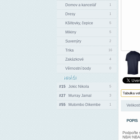
Domov a kancelář
1
Dresy
1
Kšiltovky, čepice
5
Mikiny
5
Suvenýry
2
Trika
16
Zakázkové
4
Věrnostní body
0
HRÁČI
#15
Jokic Nikola
5
Tabulka vel
#27
Murray Jamal
3
#55
Mutombo Dikembe
1
Velikos
POPIS
Podpořte s
NBA! NBA 