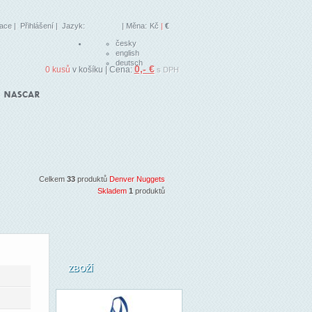
race
|
Přihlášení
| Jazyk:
| Měna:
Kč
|
€
česky
english
deutsch
0,- €
0 kusů
v košíku | Cena:
s DPH
Celkem
33
produktů
Denver Nuggets
Skladem
1
produktů
ZBOŽÍ