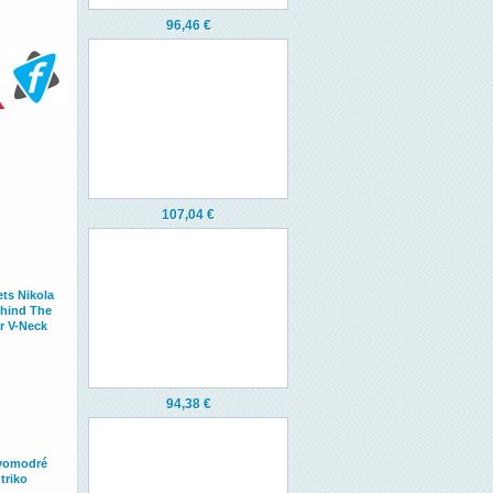
96,46 €
107,04 €
ts Nikola
hind The
 V-Neck
94,38 €
vomodré
triko