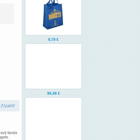
9,79 €
96,46 €
ravý fanda
gets.