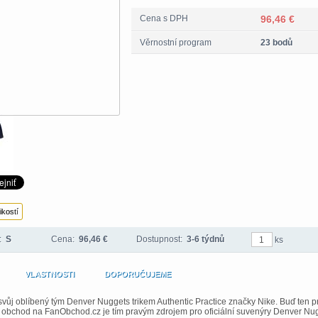
Cena s DPH
96,46 €
Věrnostní program
23 bodů
ikostí
t:
S
Cena:
96,46 €
Dostupnost:
3-6 týdnů
ks
VLASTNOSTI
DOPORUČUJEME
vůj oblíbený tým Denver Nuggets trikem Authentic Practice značky Nike. Buď ten p
obchod na FanObchod.cz je tím pravým zdrojem pro oficiální suvenýry Denver Nug