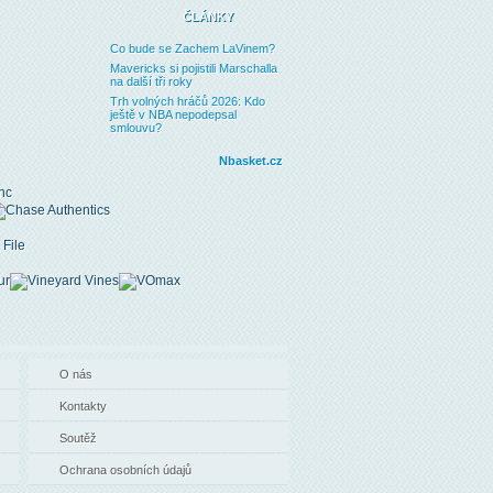
ČLÁNKY
Co bude se Zachem LaVinem?
Mavericks si pojistili Marschalla
na další tři roky
Trh volných hráčů 2026: Kdo
ještě v NBA nepodepsal
smlouvu?
Nbasket.cz
O nás
Kontakty
Soutěž
Ochrana osobních údajů