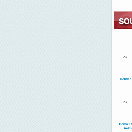
23
Denver 
23
Denver 
Authe