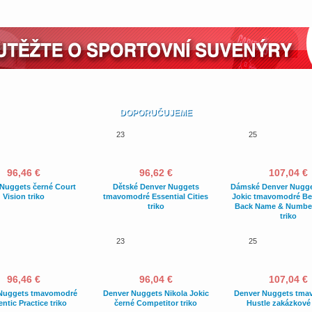
DOPORUČUJEME
23
25
96,46 €
96,62 €
107,04 €
Nuggets černé Court
Dětské Denver Nuggets
Dámské Denver Nugge
Vision triko
tmavomodré Essential Cities
Jokic tmavomodré Be
triko
Back Name & Number
triko
23
25
96,46 €
96,04 €
107,04 €
Nuggets tmavomodré
Denver Nuggets Nikola Jokic
Denver Nuggets tma
ntic Practice triko
černé Competitor triko
Hustle zakázkové 