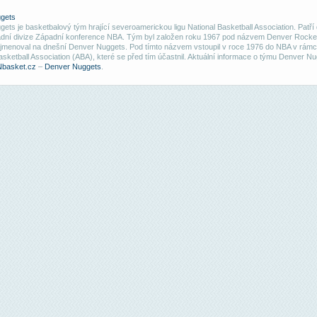
gets
ets je basketbalový tým hrající severoamerickou ligu National Basketball Association. Patří
ní divize Západní konference NBA. Tým byl založen roku 1967 pod názvem Denver Rocket
jmenoval na dnešní Denver Nuggets. Pod tímto názvem vstoupil v roce 1976 do NBA v rámci
sketball Association (ABA), které se před tím účastnil. Aktuální informace o týmu Denver N
Nbasket.cz
–
Denver Nuggets
.