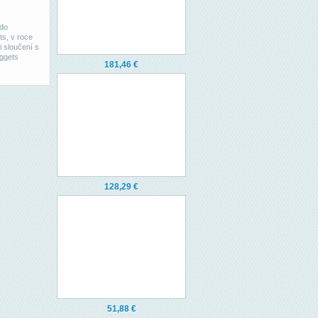
 do
s, v roce
 sloučení s
uggets
181,46 €
128,29 €
51,88 €