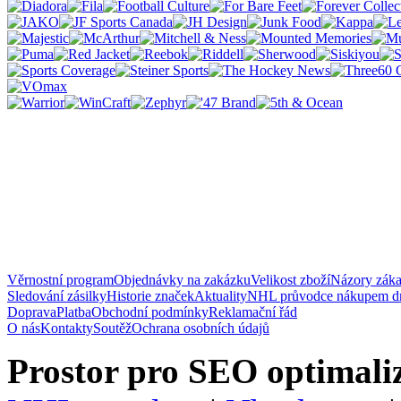
Věrnostní program
Objednávky na zakázku
Velikost zboží
Názory zák
Sledování zásilky
Historie značek
Aktuality
NHL průvodce nákupem d
Doprava
Platba
Obchodní podmínky
Reklamační řád
O nás
Kontakty
Soutěž
Ochrana osobních údajů
Prostor pro SEO optimaliz