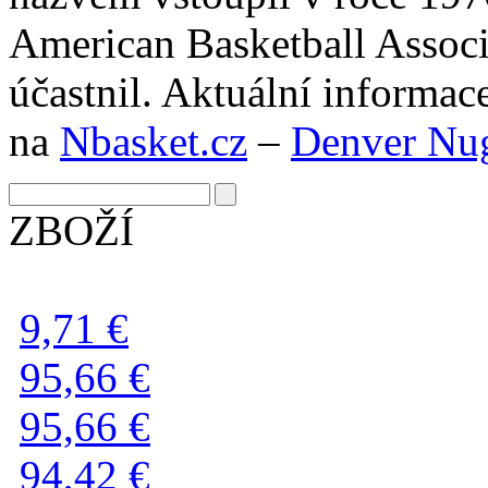
American Basketball Associ
účastnil. Aktuální informa
na
Nbasket.cz
–
Denver Nu
ZBOŽÍ
9,71 €
95,66 €
95,66 €
94,42 €