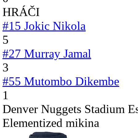
HRÁČI
#15
Jokic Nikola
5
#27
Murray Jamal
3
#55
Mutombo Dikembe
1
Denver Nuggets Stadium Es
Elementized mikina