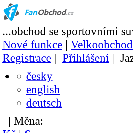
...obchod se sportovními s
Nové funkce
|
Velkoobchod
Registrace
|
Přihlášení
| Ja
česky
english
deutsch
| Měna: