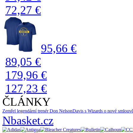
72,27 €
95,66 €
89,05 €
179,96 €
127,23 €
ČLÁNKY
Zemřel legendární trenér Don Nelson
Davis s Wizards o nové smlouv
Nbasket.cz