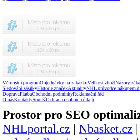
Věrnostní program
Objednávky na zakázku
Velikost zboží
Názory zák
Sledování zásilky
Historie značek
Aktuality
NHL průvodce nákupem d
Doprava
Platba
Obchodní podmínky
Reklamační řád
O nás
Kontakty
Soutěž
Ochrana osobních údajů
Prostor pro SEO optimaliz
NHLportal.cz
|
Nbasket.cz