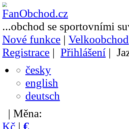
...obchod se sportovními s
Nové funkce
|
Velkoobchod
Registrace
|
Přihlášení
| Ja
česky
english
deutsch
| Měna:
Kč
|
€