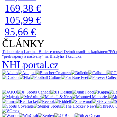
169,38 €
105,99 €
95,66 €
ČLÁNKY
Ticho kolem Larkina. Bude se muset Detroit usmířit s kapitánem?
Pět 
"překvapený a naštvaný" na Bradyho Tkachuka
NHLportal.cz