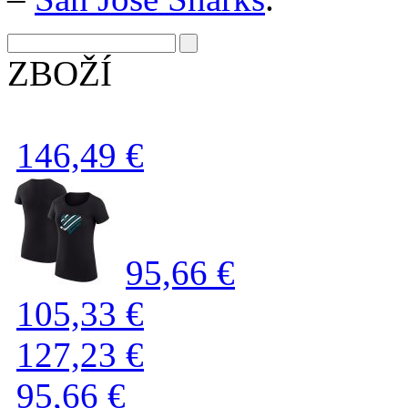
ZBOŽÍ
146,49 €
95,66 €
105,33 €
127,23 €
95,66 €