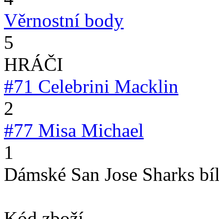
Věrnostní body
5
HRÁČI
#71
Celebrini Macklin
2
#77
Misa Michael
1
Dámské San Jose Sharks bíl
Kód zboží