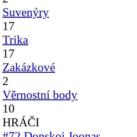
Suvenýry
17
Trika
17
Zakázkové
2
Věrnostní body
10
HRÁČI
#72
Donskoi Joonas