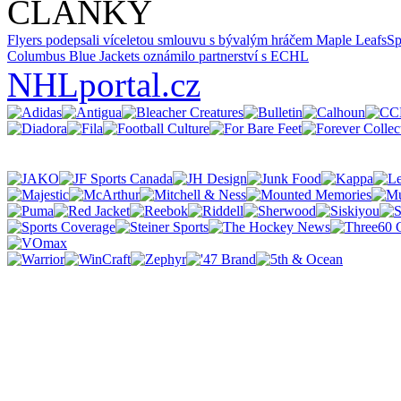
ČLÁNKY
Flyers podepsali víceletou smlouvu s bývalým hráčem Maple Leafs
Sp
Columbus Blue Jackets oznámilo partnerství s ECHL
NHLportal.cz