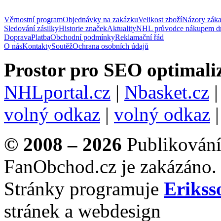
Věrnostní program
Objednávky na zakázku
Velikost zboží
Názory zák
Sledování zásilky
Historie značek
Aktuality
NHL průvodce nákupem d
Doprava
Platba
Obchodní podmínky
Reklamační řád
O nás
Kontakty
Soutěž
Ochrana osobních údajů
Prostor pro SEO optimaliz
NHLportal.cz
|
Nbasket.cz
volný odkaz
|
volný odkaz
© 2008 – 2026
Publikování 
FanObchod.cz je zakázáno.
Stránky programuje
Erikss
stránek a webdesign