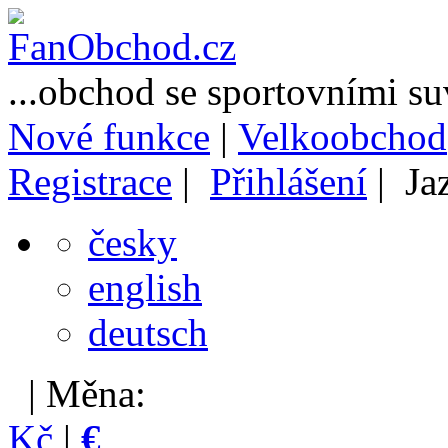
...obchod se sportovními s
Nové funkce
|
Velkoobchod
Registrace
|
Přihlášení
| Ja
česky
english
deutsch
| Měna:
Kč
|
€