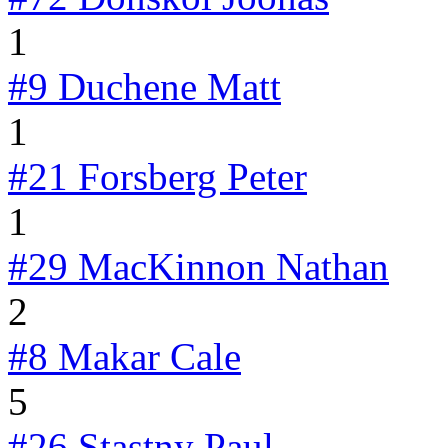
1
#9
Duchene Matt
1
#21
Forsberg Peter
1
#29
MacKinnon Nathan
2
#8
Makar Cale
5
#26
Stastny Paul