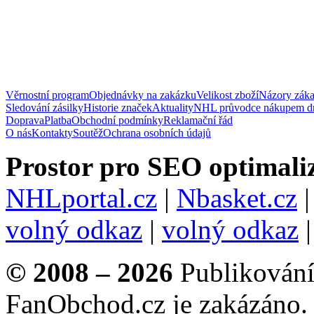
Věrnostní program
Objednávky na zakázku
Velikost zboží
Názory zák
Sledování zásilky
Historie značek
Aktuality
NHL průvodce nákupem d
Doprava
Platba
Obchodní podmínky
Reklamační řád
O nás
Kontakty
Soutěž
Ochrana osobních údajů
Prostor pro SEO optimaliz
NHLportal.cz
|
Nbasket.cz
volný odkaz
|
volný odkaz
© 2008 – 2026
Publikování 
FanObchod.cz je zakázáno.