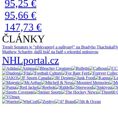
95,25 €
95,66 €
147,73 €
ČLÁNKY
Trenér Senators je "překvapený a naštvaný" na Bradyho Tkachuka
Fl
Matthew Schaefer, další hráč na řadě s rekordní smlouvou
NHLportal.cz