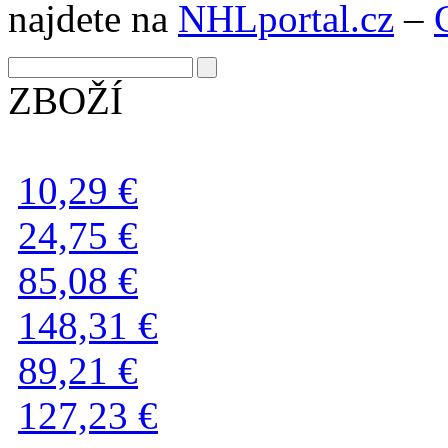
najdete na
NHLportal.cz
–
ZBOŽÍ
10,29 €
24,75 €
85,08 €
148,31 €
89,21 €
127,23 €