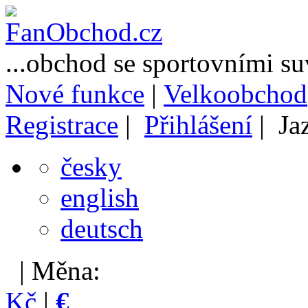
...obchod se sportovními s
Nové funkce
|
Velkoobchod
Registrace
|
Přihlášení
| Ja
česky
english
deutsch
| Měna:
Kč
|
€