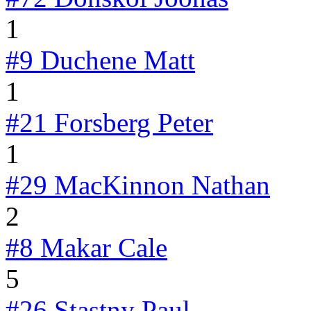
1
#9
Duchene Matt
1
#21
Forsberg Peter
1
#29
MacKinnon Nathan
2
#8
Makar Cale
5
#26
Stastny Paul