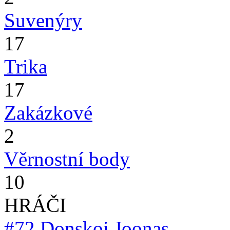
Suvenýry
17
Trika
17
Zakázkové
2
Věrnostní body
10
HRÁČI
#72
Donskoi Joonas