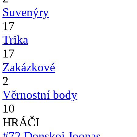
Suvenýry
17
Trika
17
Zakázkové
2
Věrnostní body
10
HRÁČI
#72
Donskoi Joonas