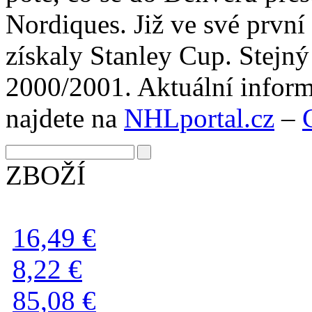
Nordiques. Již ve své prvn
získaly Stanley Cup. Stejn
2000/2001. Aktuální infor
najdete na
NHLportal.cz
–
ZBOŽÍ
16,49 €
8,22 €
85,08 €