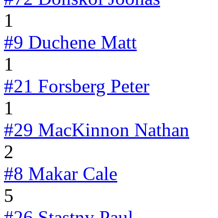
1
#9
Duchene Matt
1
#21
Forsberg Peter
1
#29
MacKinnon Nathan
2
#8
Makar Cale
5
#26
Stastny Paul