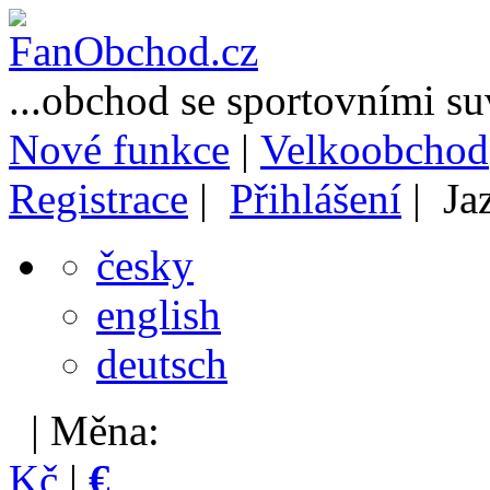
...obchod se sportovními s
Nové funkce
|
Velkoobchod
Registrace
|
Přihlášení
| Ja
česky
english
deutsch
| Měna:
Kč
|
€