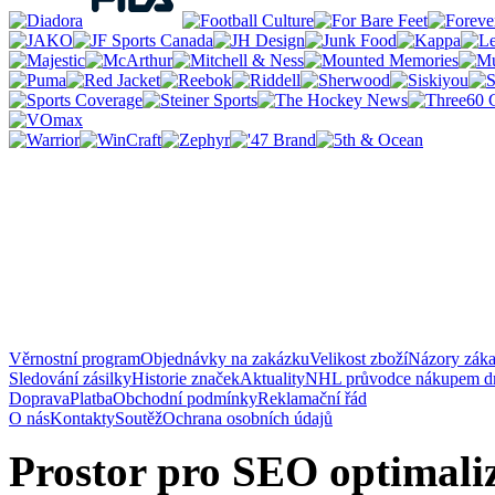
Věrnostní program
Objednávky na zakázku
Velikost zboží
Názory zák
Sledování zásilky
Historie značek
Aktuality
NHL průvodce nákupem d
Doprava
Platba
Obchodní podmínky
Reklamační řád
O nás
Kontakty
Soutěž
Ochrana osobních údajů
Prostor pro SEO optimaliz