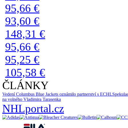
95,66 €
93,60 €
148,31 €
95,66 €
95,25 €
105,58 €
ČLÁNKY
Vedení Columbus Blue Jackets oznámilo partnerství s ECHL
Spekulac
na volného Vladimira Tarasenka
NHLportal.cz