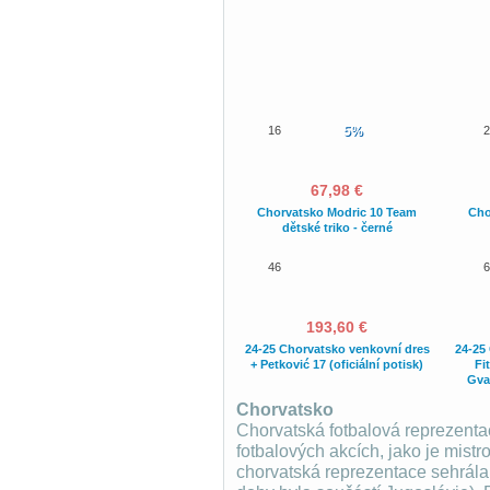
16
5%
2
67,98 €
Chorvatsko Modric 10 Team
Cho
dětské triko - černé
46
6
193,60 €
24-25 Chorvatsko venkovní dres
24-25
+ Petković 17 (oficiální potisk)
Fi
Gvar
Chorvatsko
Chorvatská fotbalová reprezent
fotbalových akcích, jako je mistr
chorvatská reprezentace sehrála s