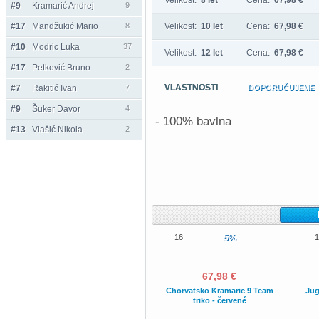
Velikost:
8 let
Cena:
67,98 €
#9
Kramarić Andrej
9
#17
Mandžukić Mario
8
Velikost:
10 let
Cena:
67,98 €
#10
Modric Luka
37
Velikost:
12 let
Cena:
67,98 €
#17
Petković Bruno
2
VLASTNOSTI
#7
Rakitić Ivan
7
DOPORUČUJEME
#9
Šuker Davor
4
- 100% bavlna
#13
Vlašić Nikola
2
16
5%
1
67,98 €
Chorvatsko Kramaric 9 Team
Jug
triko - červené