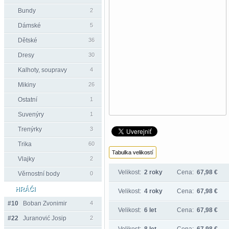
Bundy
2
Dámské
5
Dětské
36
Dresy
30
Kalhoty, soupravy
4
Mikiny
26
Ostatní
1
Suvenýry
1
Trenýrky
3
Trika
60
Tabulka velikostí
Vlajky
2
Velikost:
2 roky
Cena:
67,98 €
Věrnostní body
0
HRÁČI
Velikost:
4 roky
Cena:
67,98 €
#10
Boban Zvonimir
4
Velikost:
6 let
Cena:
67,98 €
#22
Juranović Josip
2