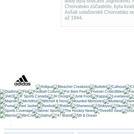
doby byla součástí Jugoslávie). P
Chorvatsko zúčastnilo, byla kvali
Avšak ustašovské Chorvatsko seh
až 1944.