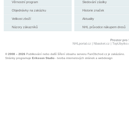
Věrnostní program
Sledování zásilky
Objednávky na zakázku
Historie značek
Velikost zboží
Aktuality
Názory zákazníků
NHL průvodce nákupem dresů
Prostor pro 
NHLportal.cz
|
Nbasket.cz
|
TopUbytko.
© 2008 – 2026
Publikování nebo další šíření obsahu serveru FanObchod.cz je zakázáno.
Stránky programuje
Eriksson Studio
- tvorba internetových stránek a webdesign