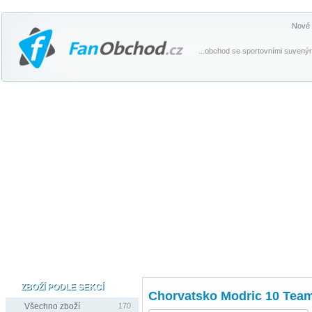
Nové 
...obchod se sportovními suvenýr
ZBOŽÍ PODLE SEKCÍ
Chorvatsko Modric 10 Team 
Všechno zboží
170