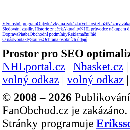
Věrnostní program
Objednávky na zakázku
Velikost zboží
Názory zák
Sledování zásilky
Historie značek
Aktuality
NHL průvodce nákupem d
Doprava
Platba
Obchodní podmínky
Reklamační řád
O nás
Kontakty
Soutěž
Ochrana osobních údajů
Prostor pro SEO optimaliz
NHLportal.cz
|
Nbasket.cz
volný odkaz
|
volný odkaz
© 2008 – 2026
Publikování 
FanObchod.cz je zakázáno.
Stránky programuje
Erikss