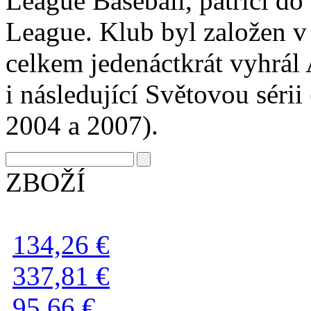
League Baseball, patřící d
League. Klub byl založen v 
celkem jedenáctkrát vyhrál 
i následující Světovou séri
2004 a 2007).
ZBOŽÍ
134,26 €
337,81 €
95,66 €