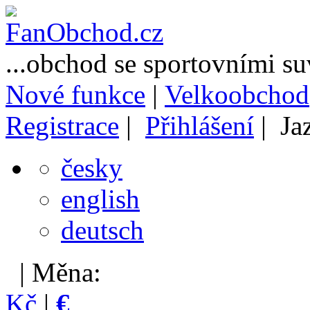
...obchod se sportovními s
Nové funkce
|
Velkoobchod
Registrace
|
Přihlášení
| Ja
česky
english
deutsch
| Měna:
Kč
|
€