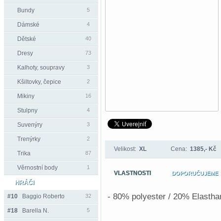
Bundy
5
Dámské
4
Dětské
40
Dresy
73
Kalhoty, soupravy
3
Kšiltovky, čepice
2
Mikiny
16
Stulpny
4
Suvenýry
3
Trenýrky
2
Velikost:
XL
Cena:
1385,- Kč
Trika
87
Věrnostní body
1
VLASTNOSTI
DOPORUČUJEME
HRÁČI
- 80% polyester / 20% Elastha
#10
Baggio Roberto
32
#18
Barella N.
5