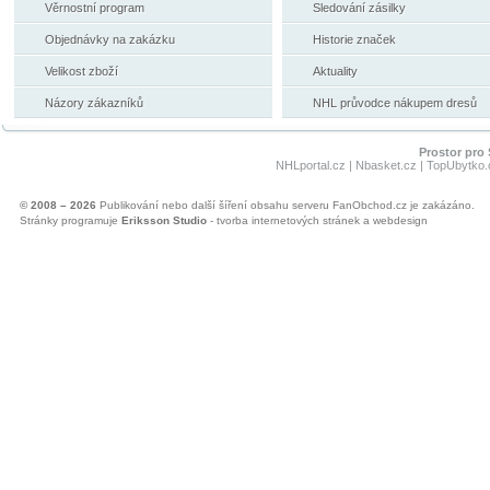
Věrnostní program
Sledování zásilky
Objednávky na zakázku
Historie značek
Velikost zboží
Aktuality
Názory zákazníků
NHL průvodce nákupem dresů
Prostor pro 
NHLportal.cz
|
Nbasket.cz
|
TopUbytko.
© 2008 – 2026
Publikování nebo další šíření obsahu serveru FanObchod.cz je zakázáno.
Stránky programuje
Eriksson Studio
- tvorba internetových stránek a webdesign