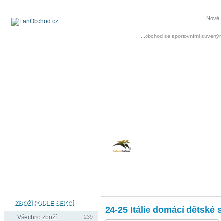
Nové 
...obchod se sportovními suvenýr
ZBOŽÍ PODLE SEKCÍ
24-25 Itálie domácí dětské 
Všechno zboží
239