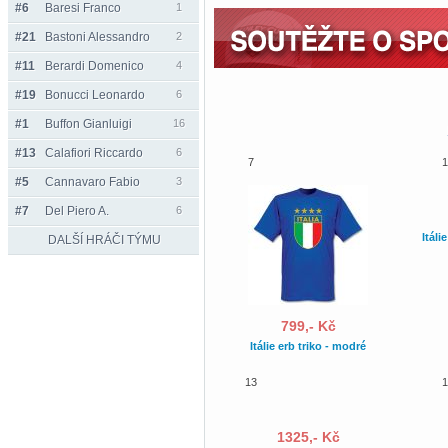
#6
Baresi Franco
1
#21
Bastoni Alessandro
2
#11
Berardi Domenico
4
#19
Bonucci Leonardo
6
#1
Buffon Gianluigi
16
#13
Calafiori Riccardo
6
7
1
#5
Cannavaro Fabio
3
#7
Del Piero A.
6
Itáli
DALŠÍ HRÁČI TÝMU
799,- Kč
Itálie erb triko - modré
13
1
1325,- Kč