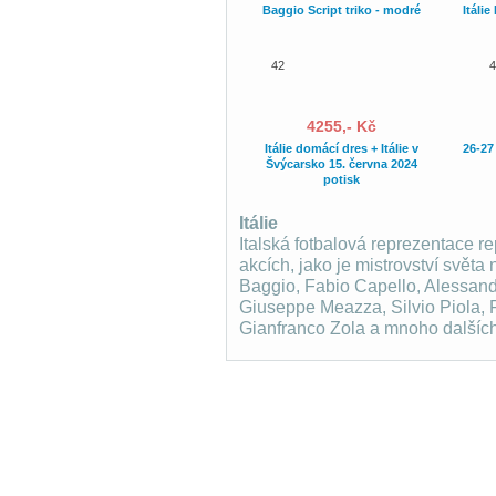
Baggio Script triko - modré
Itáli
42
4
4255,- Kč
Itálie domácí dres + Itálie v
26-27 
Švýcarsko 15. června 2024
potisk
Itálie
Italská fotbalová reprezentace re
akcích, jako je mistrovství svět
Baggio, Fabio Capello, Alessand
Giuseppe Meazza, Silvio Piola, Fr
Gianfranco Zola a mnoho dalších