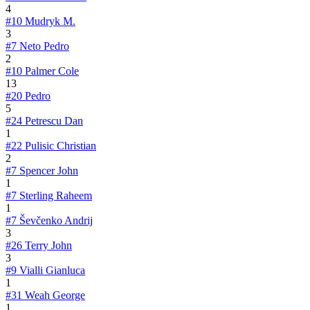
4
#10
Mudryk M.
3
#7
Neto Pedro
2
#10
Palmer Cole
13
#20
Pedro
5
#24
Petrescu Dan
1
#22
Pulisic Christian
2
#7
Spencer John
1
#7
Sterling Raheem
1
#7
Ševčenko Andrij
3
#26
Terry John
3
#9
Vialli Gianluca
1
#31
Weah George
1