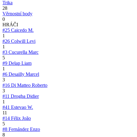
Trika
28
Věrnostní body
0
HRÁČI
#25
Caicedo M.
1
#26
Colwill Levi
1
#3
Cucurella Marc
5
#9
Delap Liam
1
#6
Desailly Marcel
3
#16
Di Matteo Roberto
3
#11
Drogba Didier
1
#41
Estevao W.
11
#14
Félix João
5
#8
Fernández Enzo
8