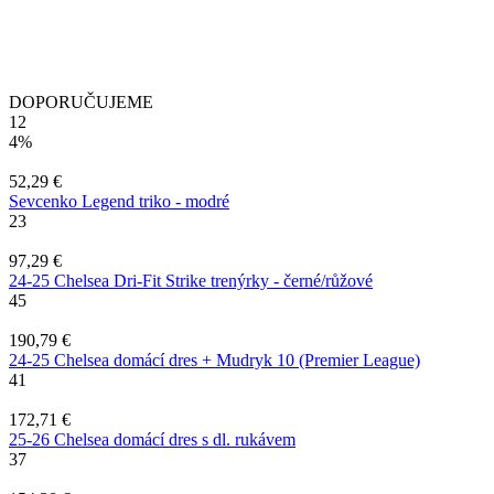
DOPORUČUJEME
12
4%
52,29 €
Sevcenko Legend triko - modré
23
97,29 €
24-25 Chelsea Dri-Fit Strike trenýrky - černé/růžové
45
190,79 €
24-25 Chelsea domácí dres + Mudryk 10 (Premier League)
41
172,71 €
25-26 Chelsea domácí dres s dl. rukávem
37