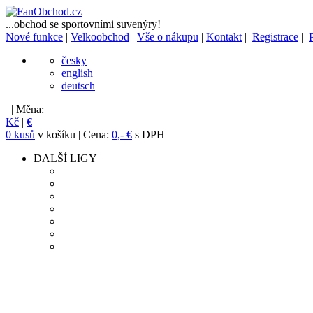
...obchod se sportovními suvenýry!
Nové funkce
|
Velkoobchod
|
Vše o nákupu
|
Kontakt
|
Registrace
|
česky
english
deutsch
| Měna:
Kč
|
€
0 kusů
v košíku | Cena:
0,- €
s DPH
DALŠÍ LIGY