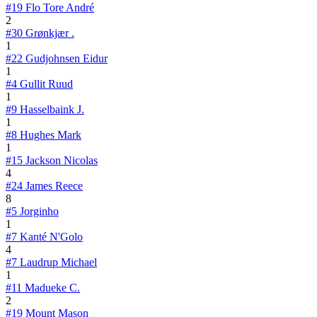
#19
Flo Tore André
2
#30
Grønkjær .
1
#22
Gudjohnsen Eidur
1
#4
Gullit Ruud
1
#9
Hasselbaink J.
1
#8
Hughes Mark
1
#15
Jackson Nicolas
4
#24
James Reece
8
#5
Jorginho
1
#7
Kanté N'Golo
4
#7
Laudrup Michael
1
#11
Madueke C.
2
#19
Mount Mason