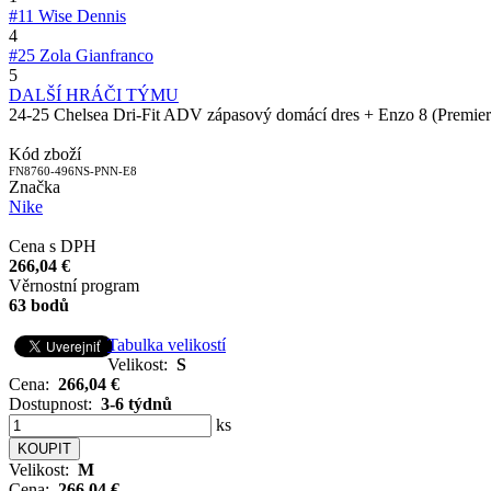
#11
Wise Dennis
4
#25
Zola Gianfranco
5
DALŠÍ HRÁČI TÝMU
24-25 Chelsea Dri-Fit ADV zápasový domácí dres + Enzo 8 (Premie
Kód zboží
FN8760-496NS-PNN-E8
Značka
Nike
Cena s DPH
266,04 €
Věrnostní program
63 bodů
Tabulka velikostí
Velikost:
S
Cena:
266,04 €
Dostupnost:
3-6 týdnů
ks
Velikost:
M
Cena:
266,04 €