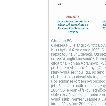
62
6
256,82 €
25-26 Chelsea Dri-Fit ADV
25-
zápasový domácí dres +
zá
Estevao 41 (Champions
Ca
League)
Chelsea FC
Chelsea FC je anglický fotbalový
Klub byl založen v roce 1905. D
kapacitou 41 841 diváků. Od sez
nejvyšší anglickou soutěž, Premi
oligarcha Roman Abramovič, kvůl
příchodem Abramoviče byla Che
který vyhrál jednou ligu, po jeh
obchodní a sportovní strategii a 
Posledním rekordem byl příchod
jehož přestup podle nepotvrzenýc
2004/05 je brankářskou jedničkou
stále označován za jednoho z ne
vyhrál klub Premier League a Car
triumf. V sezóně 2006/07 sice po