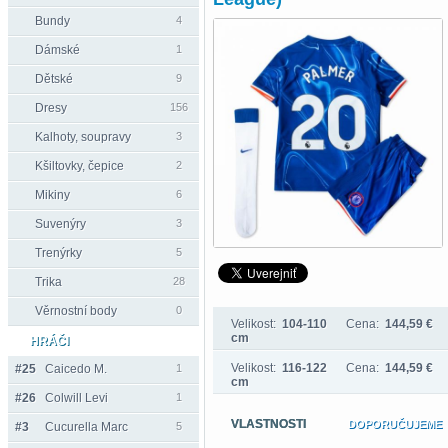
Bundy
4
Dámské
1
Dětské
9
Dresy
156
Kalhoty, soupravy
3
Kšiltovky, čepice
2
Mikiny
6
Suvenýry
3
Trenýrky
5
Trika
28
Věrnostní body
0
Velikost:
104-110
Cena:
144,59 €
cm
HRÁČI
Velikost:
116-122
Cena:
144,59 €
#25
Caicedo M.
1
cm
#26
Colwill Levi
1
VLASTNOSTI
DOPORUČUJEME
#3
Cucurella Marc
5