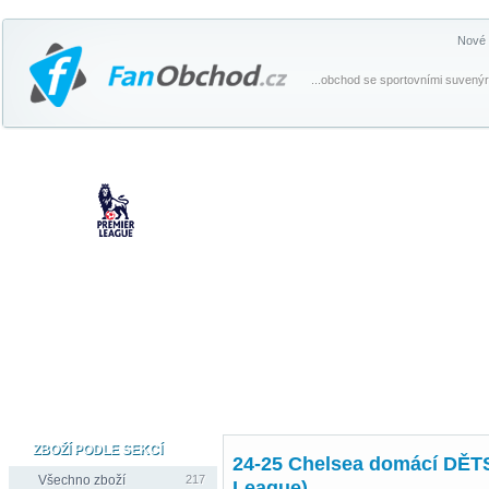
Nové 
...obchod se sportovními suvenýr
ZBOŽÍ PODLE SEKCÍ
24-25 Chelsea domácí DĚTS
Všechno zboží
217
League)