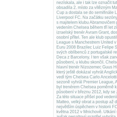
nezískala, ale i tak lze označit
obsadila 2. místo za vítězným M
Cup a dostala se do semifinále L
Liverpool FC. Na začátku sezó
s majitelem klubu Abramovičem p
vedením Chelsea během tří let získ
izraelský trenér Avram Grant, do
osobní přítel. Ten ale klub opus
League s Manchestrem United v
Euru 2008 Brazilec Luiz Felipe S
svých oblíbenců z portugalské re
Deca z Barcelony. I ten však z
působení, u klubu skončil. Chel
hlavní trenér Nizozemec Guus Hid
který ještě dokázal vyhrát Angl
vedl tým Chelsea Carlo Ancelotti,
sezoně vyhrál Premier League, 
byl trenérem Chelsea poměrně kr
působení v březnu 2012, kdy se
Za této situace přišel pod veden
Matteo, velký obrat a postup až
největším úspěchem v historii FC
května 2012 v Mnichově. Utkání 
avšak penaltový rozstřel vyhrála