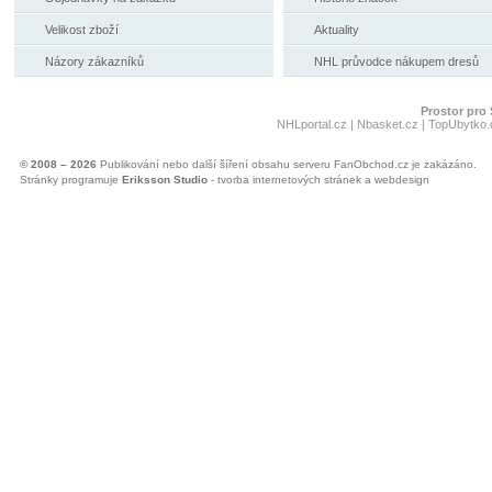
Velikost zboží
Aktuality
Názory zákazníků
NHL průvodce nákupem dresů
Prostor pro 
NHLportal.cz
|
Nbasket.cz
|
TopUbytko.
© 2008 – 2026
Publikování nebo další šíření obsahu serveru FanObchod.cz je zakázáno.
Stránky programuje
Eriksson Studio
- tvorba internetových stránek a webdesign