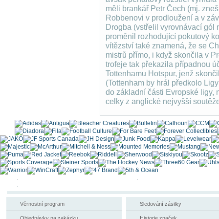
měli brankář Petr Čech (mj. zne
Robbenovi v prodloužení a v závě
Drogba (vstřelil vyrovnávací gól
proměnil rozhodující pokutový k
vítězství také znamená, že se Ch
mistrů přímo, i když skončila v 
trofeje tak překazila případnou 
Tottenhamu Hotspur, jenž skonči
(Tottenham by hrál předkolo Ligy
do základní části Evropské ligy
celky z anglické nejvyšší soutěže
Věrnostní program
Sledování zásilky
Objednávky na zakázku
Historie značek