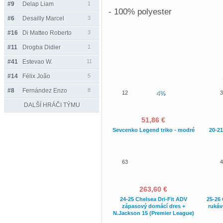
#9
Delap Liam
1
- 100% polyester
#6
Desailly Marcel
3
#16
Di Matteo Roberto
3
#11
Drogba Didier
1
#41
Estevao W.
11
#14
Félix João
5
#8
Fernández Enzo
8
12
4%
3
DALŠÍ HRÁČI TÝMU
51,86 €
Sevcenko Legend triko - modré
20-21
63
4
263,60 €
24-25 Chelsea Dri-Fit ADV
25-26 
zápasový domácí dres +
rukáv
N.Jackson 15 (Premier League)