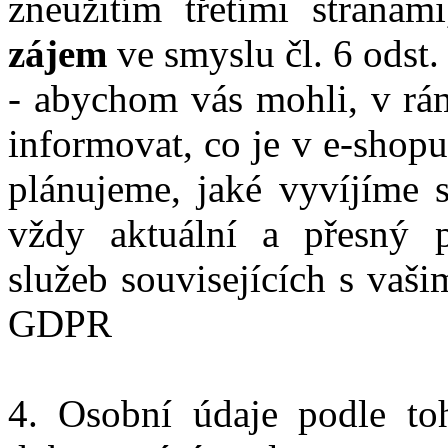
zneužitím třetími strana
zájem
ve smyslu čl. 6 odst
- abychom vás mohli, v r
informovat, co je v e-shop
plánujeme, jaké vyvíjíme s
vždy aktuální a přesný 
služeb souvisejících s vaši
GDPR
4. Osobní údaje podle to