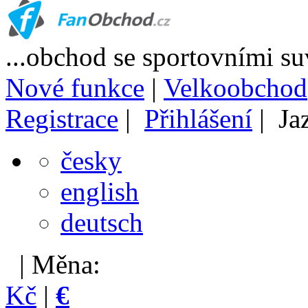
...obchod se sportovními s
Nové funkce
|
Velkoobchod
Registrace
|
Přihlášení
| Ja
česky
english
deutsch
| Měna:
Kč
|
€