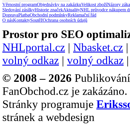
Věrnostní program
Objednávky na zakázku
Velikost zboží
Názory zák
Sledování zásilky
Historie značek
Aktuality
NHL průvodce nákupem d
Doprava
Platba
Obchodní podmínky
Reklamační řád
O nás
Kontakty
Soutěž
Ochrana osobních údajů
Prostor pro SEO optimaliz
NHLportal.cz
|
Nbasket.cz
volný odkaz
|
volný odkaz
© 2008 – 2026
Publikování 
FanObchod.cz je zakázáno.
Stránky programuje
Erikss
stránek a webdesign