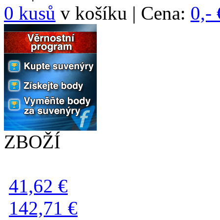
0 kusů
v košíku | Cena:
0,- 
ZBOŽÍ
41,62 €
142,71 €